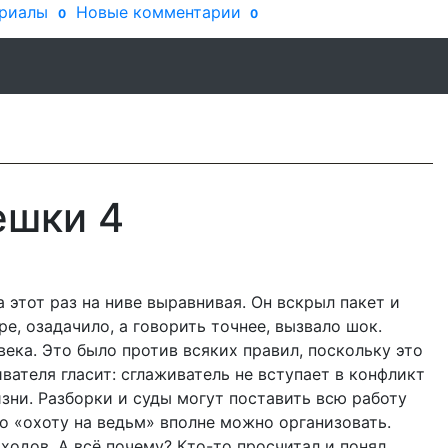
риалы
Новые комментарии
0
0
ешки 4
а этот раз на ниве выравнивая. Он вскрыл пакет и
ре, озадачило, а говорить точнее, вызвало шок.
ека. Это было против всяких правил, поскольку это
вателя гласит: сглаживатель не вступает в конфликт
зни. Разборки и суды могут поставить всю работу
но «охоту на ведьм» вполне можно организовать.
одов. А всё почему? Кто-то просчитал и понял