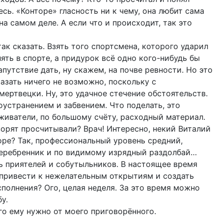
сь. «Конторе» гласность ни к чему, она любит сама
на самом деле. А если что и происходит, так это
так сказать. Взять того спортсмена, которого ударил
ять в спорте, а придурок всё одно кого-нибудь бы
путствие дать, ну скажем, на почве ревности. Но это
азать ничего не возможно, поскольку с
мертвецки. Ну, это удачное стечение обстоятельств.
оустранением и забвением. Что поделать, это
живатели, по большому счёту, расходный материал.
оворят просчитывали? Врач! Интересно, некий Виталий
оре? Так, профессиональный уровень средний,
серебренник и по видимому изрядный раздолбай…
ь приятелей и собутыльников. В настоящее время
 привести к нежелательным открытиям и создать
сполнения? Ого, целая неделя. За это время можно
у.
его ему нужно от моего приговорённого.