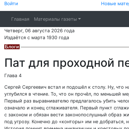
Войти
Новые мате
Главная
Материалы газеты
Четверг,
06 августа 2026
года
Издаётся с марта 1930 года
Блоги
Пат для проходной п
Глава 4
Сергей Сергеевич встал и подошёл к столу. Ну, что н
углубился в чтение. То, что он прочёл, по меньшей ме
Первый раз выравнивателю предлагалось убить челов
означало и конец сглаживателя. Первый пункт сглажи
с законом и обязан вести законопослушный образ жи
под угрозу. Конечно до «конторы» им не добраться, 
История помнит времена инквизиции и крестовых пох