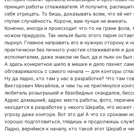
принцип работы сглаживателя. И получите, распишите
себя отрицать. То бишь, доказывать всем, что её нет 
глупая случайность. Короче, вам лучше не вникать.
Конечно, иногда и происходит что-то на грани фола, 
ножом придурок. Так нельзя было этого парня оставл
пырнул. Главное направить его в нужную сторону и на
практически без личного участия сглаживателя и док
исполнителем, даже знаком не был, да и пьян он был 
А здесь конкретное шило в мешке и дело пахнет сам
обговаривалось с самого начала — для конторы сгла
Ну да ладно, кто там у нас в разработке? Что там г
Викторович Михайлов, и чем ты не приглянулся конт
любитель розыгрышей и безобидных скандалов, бес
Адрес домашний, адрес места работы, фото, перечен
находится в разработке у некого Шкраба, что может
угрозу даже конторе. Вот это да! А что со сроками и
хорошо подготовиться, глядишь и продолжишь служб
Ладно, вернёмся к началу, кто такой этот Шкраб и ч