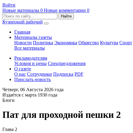
Войти
Новые материалы
0
Новые комментарии
0
Кузнецкий рабочий
Главная
Материалы газеты
Новости
Политика
Экономика
Общество
Культура
Спорт
Все материалы
Рекламодателям
Условия и цены
Спецпредложения
О газете
О нас
Сотрудники
Подписка
PDF
Прислать новость
Четверг,
06 Августа 2026
года
Издаётся с марта 1930 года
Блоги
Пат для проходной пешки 2
Глава 2