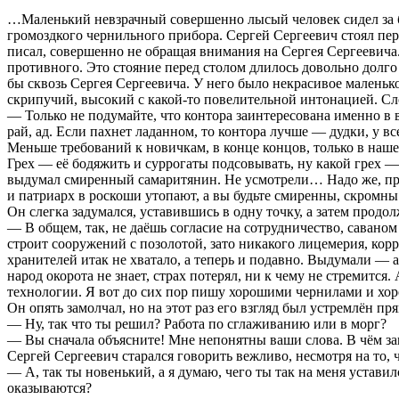
…Маленький невзрачный совершенно лысый человек сидел за бо
громоздкого чернильного прибора. Сергей Сергеевич стоял пер
писал, совершенно не обращая внимания на Сергея Сергеевича. 
противного. Это стояние перед столом длилось довольно долг
бы сквозь Сергея Сергеевича. У него было некрасивое малень
скрипучий, высокий с какой-то повелительной интонацией. С
— Только не подумайте, что контора заинтересована именно в ва
рай, ад. Если пахнет ладанном, то контора лучше — дудки, у вс
Меньше требований к новичкам, в конце концов, только в нашей
Грех — её бодяжить и суррогаты подсовывать, ну какой грех 
выдумал смиренный самаритянин. Не усмотрели… Надо же, прел
и патриарх в роскоши утопают, а вы будьте смиренны, скромн
Он слегка задумался, уставившись в одну точку, а затем продо
— В общем, так, не даёшь согласие на сотрудничество, саваном
строит сооружений с позолотой, зато никакого лицемерия, кор
хранителей итак не хватало, а теперь и подавно. Выдумали — а
народ окорота не знает, страх потерял, ни к чему не стремится.
технологии. Я вот до сих пор пишу хорошими чернилами и хор
Он опять замолчал, но на этот раз его взгляд был устремлён пр
— Ну, так что ты решил? Работа по сглаживанию или в морг?
— Вы сначала объясните! Мне непонятны ваши слова. В чём за
Сергей Сергеевич старался говорить вежливо, несмотря на то, 
— А, так ты новенький, а я думаю, чего ты так на меня уставил
оказываются?