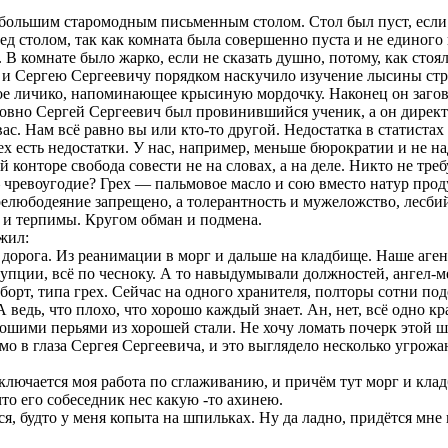
льшим старомодным письменным столом. Стол был пуст, если не
ед столом, так как комната была совершенно пуста и не единого
В комнате было жарко, если не сказать душно, потому, как стоял
о и Сергею Сергеевичу порядком наскучило изучение лысины стра
кое личико, напоминающее крысиную мордочку. Наконец он заго
ловно Сергей Сергеевич был провинившийся ученик, а он дирек
с. Нам всё равно вы или кто-то другой. Недостатка в статистах н
ех есть недостатки. У нас, например, меньше бюрократии и не на
 конторе свобода совести не на словах, а на деле. Никто не тр
— чревоугодие? Грех — пальмовое масло и сою вместо натур про
юбодеяние запрещено, а толерантность и мужеложство, лесбийс
ы и терпимы. Кругом обман и подмена.
лжил:
 дорога. Из реанимации в морг и дальше на кладбище. Наше агент
рупции, всё по чесноку. А то навыдумывали должностей, ангел-м
борт, типа грех. Сейчас на одного хранителя, полторы сотни по
 А ведь, что плохо, что хорошо каждый знает. Ан, нет, всё одно к
ошими перьями из хорошей стали. Не хочу ломать почерк этой 
ямо в глаза Сергея Сергеевича, и это выглядело несколько угрож
ключается моя работа по сглаживанию, и причём тут морг и кла
что его собеседник нес какую -то ахинею.
ся, будто у меня копыта на шпильках. Ну да ладно, придётся мне