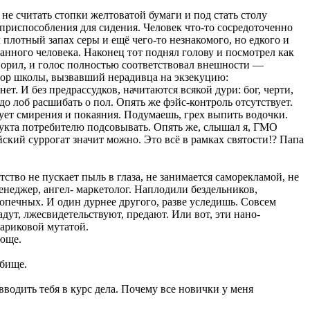
 считать стопки желтоватой бумаги и под стать столу
 приспособления для сидения. Человек что-то сосредоточенно
 плотный запах серы и ещё чего-то незнакомого, но едкого и
нного человека. Наконец тот поднял голову и посмотрел как
ворил, и голос полностью соответствовал внешности —
тор школы, вызвавший нерадивца на экзекуцию:
ет. И без предрассудков, начитаются всякой дури: бог, черти,
до лоб расшибать о пол. Опять же фэйс-контроль отсутствует.
ебует смирения и покаяния. Подумаешь, грех выпить водочки.
дукта потребителю подсовывать. Опять же, слышал я, ГМО
кий суррогат значит можно. Это всё в рамках святости!? Папа
ство не пускает пыль в глаза, не занимается саморекламой, не
енеджер, ангел- маркетолог. Наплодили бездельников,
допечных. И один дурнее другого, разве уследишь. Совсем
радут, лжесвидетельствуют, предают. Или вот, эти нано-
шариковой мутатой.
ающе.
дбище.
 вводить тебя в курс дела. Почему все новички у меня