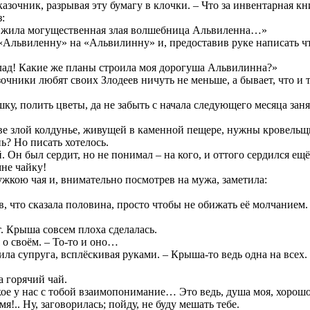
азочник, разрывая эту бумагу в клочки. – Что за инвентарная кн
:
ре жила могущественная злая волшебница Альвиленна…»
«Альвиленну» на «Альвилинну» и, предоставив руке написать ч
 лад! Какие же планы строила моя дорогуша Альвилинна?»
зочники любят своих Злодеев ничуть не меньше, а бывает, что и 
ку, полить цветы, да не забыть с начала следующего месяца зан
зве злой колдунье, живущей в каменной пещере, нужны кровельщ
ь? Но писать хотелось.
. Он был сердит, но не понимал – на кого, и оттого сердился ещ
мне чайку!
ужкою чая и, внимательно посмотрев на мужа, заметила:
в, что сказала половина, просто чтобы не обижать её молчание
. Крыша совсем плоха сделалась.
о своём. – То-то и оно…
ла супруга, всплёскивая руками. – Крыша-то ведь одна на всех.
а горячий чай.
кое у нас с тобой взаимопонимание… Это ведь, душа моя, хорошо,
я!.. Ну, заговорилась; пойду, не буду мешать тебе.