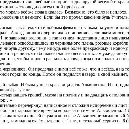
 придумывать волшебные истории – одна другой веселей и краси
зочники – это люди совсем иной профессии.
-то мораль всё же сюда вкралась. Возможно, это было и неплохо.
 необычная немного. Если бы это прочёл какой-нибудь Учитель, 
 соглашаясь с тем, что и добрым феям шептушкам-на-ушко иногд
традь. А когда лишних черновиков становилось слишком много, 
И не закрывал заслонки, а так и сидел, подставив лицо пышущему
ыплывают, освободившись из чернильного плена, розовые корабл
у-нибудь другому, чему-нибудь ещё более прекрасному и новому.
ки и решила, что большею частью весь этот хлам уже давно уст
 для того, чтобы хорошо распалить дрова, когда похолодает и нас
чению.
черновиков. Он проделал с ними всё то же, что и всегда, а на т
ной горки до конца. Потом он поднялся наверх, в свой кабинет,
арый рыбак. И была у него красавица дочь Альвиленна. И вот о
ршил фразу так:
 четырнадцать грошей, масла на полтину и на двадцать с полови
асок…»
шительно перечеркнул написанное и отложил испорченный лист в
равила в стародавние времена королева по имени Альвиленна. И
для каких таких целей служил королеве Альвиленне загадочный 
т., лампадная окаёмка-тренога, 1 шт., и столовый сервиз на 6 