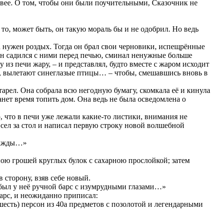
вее. О том, чтобы они были поучительными, Сказочник не
то, может быть, он такую мораль бы и не одобрил. Но ведь
а нужен роздых. Тогда он брал свои черновики, испещрённые
он садился с ними перед печью, сминал ненужные больше
 из печи жару, – и представлял, будто вместе с жаром исходит
и, вылетают синеглазые птицы… – чтобы, смешавшись вновь в
арел. Она собрала всю негодную бумагу, скомкала её и кинула
танет время топить дом. Она ведь не была осведомлена о
о, что в печи уже лежали какие-то листики, внимания не
 сел за стол и написал первую строку новой волшебной
днажды…»
ною грошей круглых булок с сахарною прослойкой; затем
 сторону, взяв себе новый.
 был у неё ручной барс с изумрудными глазами…»
барс, и неожиданно приписал:
(шесть) персон из 40а предметов с позолотой и легендарными