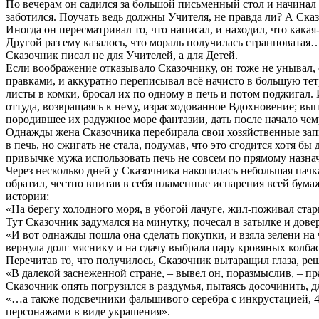
По вечерам он садился за большой письменный стол и начинал
заботился. Поучать ведь должны Учителя, не правда ли? А Ска
Иногда он пересматривал то, что написал, и находил, что какая
Другой раз ему казалось, что мораль получилась странноватая…
Сказочник писал не для Учителей, а для Детей.
Если воображение отказывало Сказочнику, он тоже не унывал,
правками, и аккуратно переписывал всё начисто в большую те
листы в комки, бросал их по одному в печь и потом поджигал. 
оттуда, возвращаясь к нему, израсходованное Вдохновение; в
породившее их радужное море фантазии, дать после начало чем
Однажды жена Сказочника перебирала свои хозяйственные запис
в печь, но сжигать не стала, подумав, что это сгодится хотя бы
привычке мужа использовать печь не совсем по прямому назна
Через несколько дней у Сказочника накопилась небольшая пачка 
обратил, честно впитав в себя пламенные испарения всей бумаж
истории:
«На берегу холодного моря, в убогой лачуге, жил-поживал ст
Тут Сказочник задумался на минутку, почесал в затылке и дове
«И вот однажды пошла она сделать покупки, и взяла зелени на
вернула долг мяснику и на сдачу выбрала пару кровяных колб
Перечитав то, что получилось, Сказочник вытаращил глаза, ре
«В далекой заснеженной стране, – вывел он, поразмыслив, – п
Сказочник опять погрузился в раздумья, пытаясь досочинить, 
«…а также подсвечники фальшивого серебра с инкрустацией, 4 ш
персонажами в виде украшения».