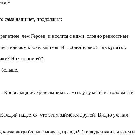
ига!»
то сама напишет, продолжил:
трепетнее, чем Героев, и носятся с ними, словно ревностные
яться наймом кровельщиков. И – обязательно! – выкупить у
ики? На что они ей?!
ё больше.
м. – Кровельщики, кровельщики… Нейдут у меня из головы эти
 Каждый надеется, что этим займётся другой! Видно уж нам
 когда люди больше молчат, правда? Это ведь значит, что им и