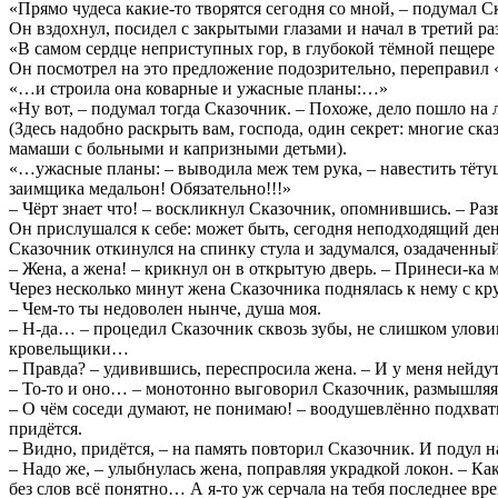
«Прямо чудеса какие-то творятся сегодня со мной, – подумал Ск
Он вздохнул, посидел с закрытыми глазами и начал в третий раз
«В самом сердце неприступных гор, в глубокой тёмной пеще
Он посмотрел на это предложение подозрительно, переправил 
«…и строила она коварные и ужасные планы:…»
«Ну вот, – подумал тогда Сказочник. – Похоже, дело пошло на
(Здесь надобно раскрыть вам, господа, один секрет: многие ска
мамаши с больными и капризными детьми).
«…ужасные планы: – выводила меж тем рука, – навестить тётуш
заимщика медальон! Обязательно!!!»
– Чёрт знает что! – воскликнул Сказочник, опомнившись. – Ра
Он прислушался к себе: может быть, сегодня неподходящий ден
Сказочник откинулся на спинку стула и задумался, озадаченный
– Жена, а жена! – крикнул он в открытую дверь. – Принеси-ка 
Через несколько минут жена Сказочника поднялась к нему с кр
– Чем-то ты недоволен нынче, душа моя.
– Н-да… – процедил Сказочник сквозь зубы, не слишком улови
кровельщики…
– Правда? – удивившись, переспросила жена. – И у меня нейдут
– То-то и оно… – монотонно выговорил Сказочник, размышляя 
– О чём соседи думают, не понимаю! – воодушевлённо подхвати
придётся.
– Видно, придётся, – на память повторил Сказочник. И подул н
– Надо же, – улыбнулась жена, поправляя украдкой локон. – Ка
без слов всё понятно… А я-то уж серчала на тебя последнее врем