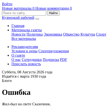
Войти
Новые материалы
0
Новые комментарии
0
Кузнецкий рабочий
Главная
Материалы газеты
Новости
Политика
Экономика
Общество
Культура
Спорт
Все материалы
Рекламодателям
Условия и цены
Спецпредложения
О газете
О нас
Сотрудники
Подписка
PDF
Прислать новость
Суббота,
08 Августа 2026
года
Издаётся с марта 1930 года
Блоги
Ошибка
Жил-был на свете Сказочник.