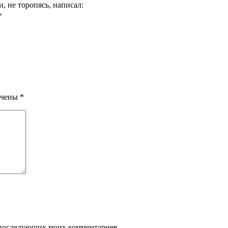
, не торопясь, написал:
»
ечены
*
ля последующих моих комментариев.