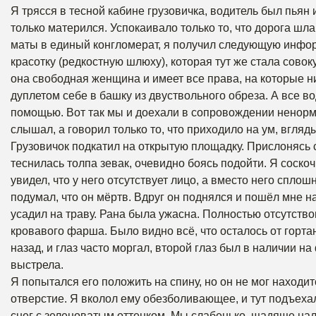
Я трясся в тесной кабине грузовичка, водитель был пьян
только матерился. Успокаивало только то, что дорога шла
маты в единый конгломерат, я получил следующую инфо
красотку (редкостную шлюху), которая тут же стала совок
она свободная женщина и имеет все права, на которые ник
дуплетом себе в башку из двуствольного обреза. А все во
помощью. Вот так мы и доехали в сопровождении ненорм
слышал, а говорил только то, что приходило на ум, вгляд
Грузовичок подкатил на открытую площадку. Прислонясь 
теснилась толпа зевак, очевидно боясь подойти. Я соско
увидел, что у него отсутствует лицо, а вместо него сплош
подумал, что он мёртв. Вдруг он поднялся и пошёл мне н
усадил на траву. Рана была ужасна. Полностью отсутств
кровавого фарша. Было видно всё, что осталось от горт
назад, и глаз часто моргал, второй глаз был в наличии 
выстрела.
Я попытался его положить на спину, но он не мог находи
отверстие. Я вколол ему обезболивающее, и тут подъехал
снег с зеленоватым оттенком. Мы слабенько, щадяще на