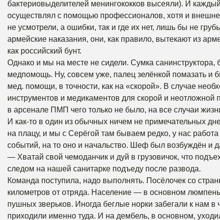
бактериовыделителей менингококков высеяли). И каждый 
осуществлял с помощью профессионалов, хотя и внешне 
не усмотрели, а ошибки, так и где их нет, лишь бы не груб
армейские наказания, они, как правило, вытекают из а
как российский бунт.
Однако и мы на месте не сидели. Сумка санинструктора
медпомощь. Ну, совсем уже, палец зелёнкой помазать и 
мед. помощи, в точности, как на «скорой». В случае нео
инструментов и медикаментов для скорой и неотложной по
в арсенале ПМП чего только не было, на все случаи жизн
И как-то в один из обычных ничем не примечательных дн
на плацу, и мы с Серёгой там бываем редко, у нас работ
событий, на то оно и начальство. Шеф был возбуждён и 
— Хватай свой чемоданчик и дуй в грузовичок, что подъе
следом на нашей санитарке подъеду после развода.
Команда поступила, надо выполнять. Посёлочек со стра
километров от отряда. Население — в основном люмпен
пушных зверьков. Иногда беглые норки забегали к нам в ч
приходили именно туда. И на дембель, в основном, уходи