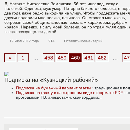
Я, Наталья Николаевна Землякова, 56 лет, инвалид, хожу с
палочкой. Одинока, муж умер. Потеряв близкого человека, я пер
два года даже редко выходила на улицу. Чтобы поддержать меня
друзья подарили мне песика, пекинеса. Он скрасил мне жизнь,
согревая своей общительностью, веселым характером, добрым
нравом. Нередко, в силу моей болезни, он по утрам гулял один, 
всегда возвращался домой.
19 Июл 2012 года
914
Оставить комментарий
Материалы
«
1
…
458
459
460
461
462
…
47
Подписка на «Кузнецкий рабочий»
Подписка на бумажный вариант газеты
: традиционная под
Подписка на газету в электронном виде в формате PDF
: 
программой ТВ, анекдотами, сканвордами...