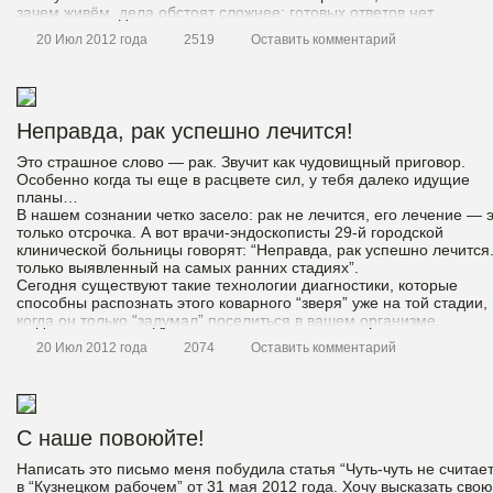
зачем живём, дела обстоят сложнее: готовых ответов нет.
20 Июл 2012 года
2519
Оставить комментарий
Неправда, рак успешно лечится!
Это страшное слово — рак. Звучит как чудовищный приговор.
Особенно когда ты еще в расцвете сил, у тебя далеко идущие
планы…
В нашем сознании четко засело: рак не лечится, его лечение — 
только отсрочка. А вот врачи-эндоскописты 29-й городской
клинической больницы говорят: “Неправда, рак успешно лечится
только выявленный на самых ранних стадиях”.
Сегодня существуют такие технологии диагностики, которые
способны распознать этого коварного “зверя” уже на той стадии,
когда он только “задумал” поселиться в вашем организме.
Слово врачу-эндоскописту Городской клинической больницы № 
20 Июл 2012 года
2074
Оставить комментарий
Антону Леонтьеву.
С наше повоюйте!
Написать это письмо меня побудила статья “Чуть-чуть не считае
в “Кузнецком рабочем” от 31 мая 2012 года. Хочу высказать свою