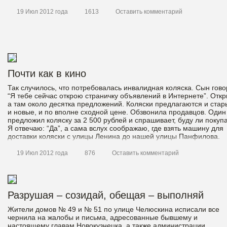
19 Июл 2012 года
1613
Оставить комментарий
Почти как в кино
Так случилось, что потребовалась инвалидная коляска. Сын гово
“Я тебе сейчас открою страничку объявлений в Интернете”. Откр
а там около десятка предложений. Коляски предлагаются и стар
и новые, и по вполне сходной цене. Обзвонила продавцов. Один
предложил коляску за 2 500 рублей и спрашивает, буду ли покупа
Я отвечаю: “Да”, а сама вслух соображаю, где взять машину для
доставки коляски с улицы Ленина до нашей улицы Панфилова.
19 Июл 2012 года
876
Оставить комментарий
Разрушая – созидай, обещая – выполняй
Жители домов № 49 и № 51 по улице Челюскина исписали все
чернила на жалобы и письма, адресованные бывшему и
настоящему главам Новокузнецка, а также администрации