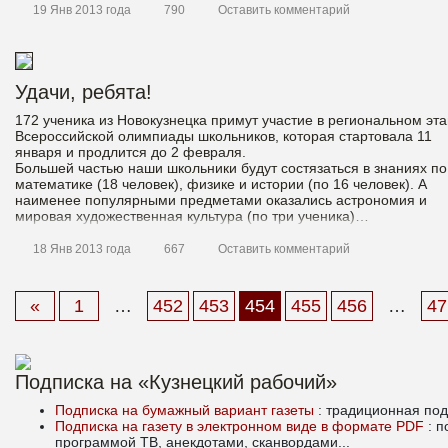
19 Янв 2013 года
790
Оставить комментарий
Удачи, ребята!
172 ученика из Новокузнецка примут участие в региональном эт
Всероссийской олимпиады школьников, которая стартовала 11
января и продлится до 2 февраля.
Большей частью наши школьники будут состязаться в знаниях по
математике (18 человек), физике и истории (по 16 человек). А
наименее популярными предметами оказались астрономия и
мировая художественная культура (по три ученика)…
18 Янв 2013 года
667
Оставить комментарий
Материалы
«
1
…
452
453
454
455
456
…
47
Подписка на «Кузнецкий рабочий»
Подписка на бумажный вариант газеты
: традиционная под
Подписка на газету в электронном виде в формате PDF
: 
программой ТВ, анекдотами, сканвордами...