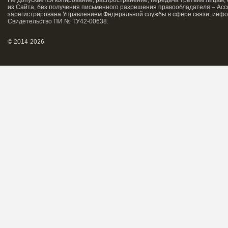
Не допускается копирование, распространение, передача третьим лицам,
из Сайта, без получения письменного разрешения правообладателя – Асс
зарегистрирована Управлением Федеральной службы в сфере связи, инфо
Свидетельство ПИ № ТУ42-00638.
© 2014-2026