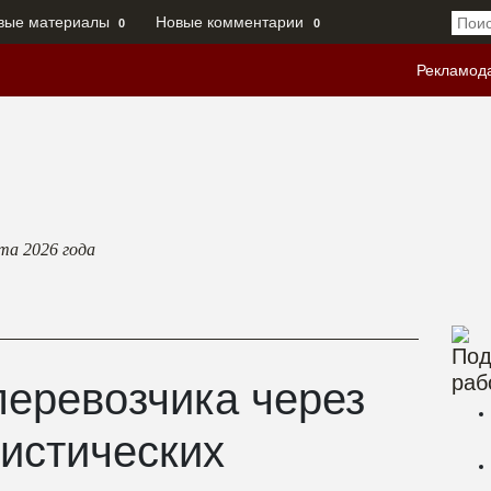
вые материалы
Новые комментарии
0
0
Рекламод
ста 2026
года
Под
раб
перевозчика через
гистических