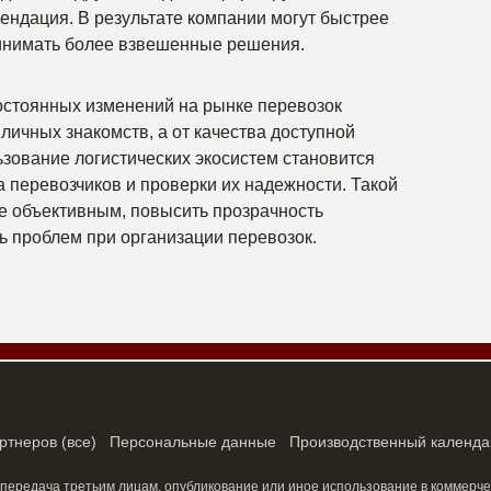
мендация. В результате компании могут быстрее
инимать более взвешенные решения.
остоянных изменений на рынке перевозок
 личных знакомств, а от качества доступной
зование логистических экосистем становится
 перевозчиков и проверки их надежности. Такой
е объективным, повысить прозрачность
ь проблем при организации перевозок.
ртнеров
(
все
)
Персональные данные
Производственный календа
 передача третьим лицам, опубликование или иное использование в коммерче