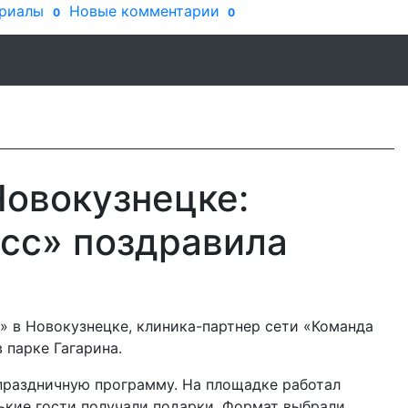
риалы
Новые комментарии
0
0
овокузнецке:
сс» поздравила
с» в Новокузнецке, клиника-партнер сети «Команда
 парке Гагарина.
праздничную программу. На площадке работал
ькие гости получали подарки. Формат выбрали