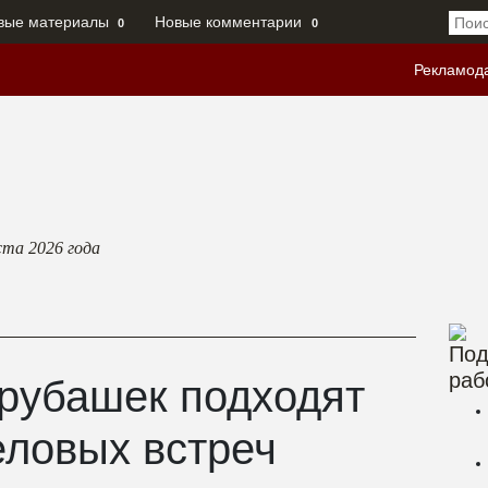
вые материалы
Новые комментарии
0
0
Рекламод
ста 2026
года
Под
раб
рубашек подходят
еловых встреч