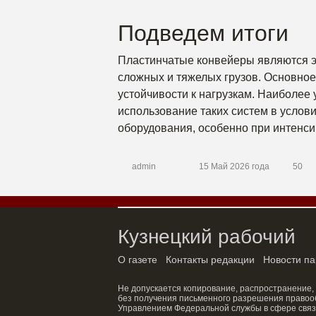
Подведем итоги
Пластинчатые конвейеры являются 
сложных и тяжелых грузов. Основное
устойчивости к нагрузкам. Наиболее
использование таких систем в услови
оборудования, особенно при интенси
admin
15 Май 2026 года
50
Кузнецкий рабочий
О газете
Контакты редакции
Новости па
Не допускается копирование, распространение,
без получения письменного разрешения правооб
Управлением Федеральной службы в сфере связ