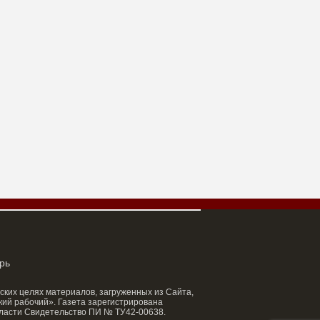
рь
ских целях материалов, загруженных из Сайта,
ий рабочий». Газета зарегистрирована
ласти Свидетельство ПИ № ТУ42-00638.