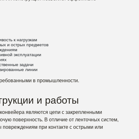
вость к нагрузкам
лых и острых предметов
еждениям
сивной эксплуатации
иях
ственные задачи
изированные линии
стребованными в промышленности.
трукции и работы
конвейера являются цепи с закрепленными
чую поверхность. В отличие от ленточных систем,
ы повреждениям при контакте с острыми или