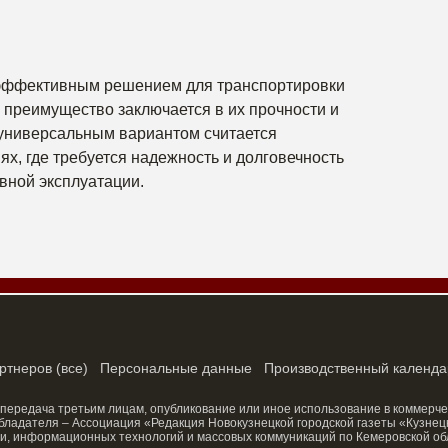
эффективным решением для транспортировки
 преимущество заключается в их прочности и
 универсальным вариантом считается
ях, где требуется надежность и долговечность
вной эксплуатации.
ртнеров
(
все
)
Персональные данные
Производственный календа
 передача третьим лицам, опубликование или иное использование в коммерче
ладателя – Ассоциация «Редакция Новокузнецкой городской газеты «Кузнецк
и, информационных технологий и массовых коммуникаций по Кемеровской об