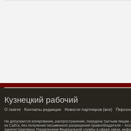
Кузнецкий рабочий
О газете
Контакты редакции
Новости партнеров
(
все
)
Персон
Не допускается копирование, распространение, передача третьим лицам,
из Сайта, без получения письменного разрешения правообладателя – Асс
зарегистрирована Управлением Федеральной службы в сфере связи, инфо