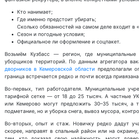
Кто нанимает;
Где именно предстоит убирать;
Сколько обязанностей на самом деле входит в 
Сезон и погодные условия;
Официальное ли оформление и соцпакет.
Возьмём Кузбасс — регион, где муниципальные
уборщиков территорий. По данным агрегатора ва
дворников в Кемеровской области
предполагали оп
граница встречается редко и почти всегда привязана
Во-первых, тип работодателя. Муниципальные учре
тарифной сетке — от 18 до 25 тысяч. А частные У
или Кемерово могут предложить 30–35 тысяч, а т
подметание, но и уборка снега, вывоз мусора, контр
Во-вторых, опыт и стаж. Новичку редко дадут уч
скорее, направят в спальный район или на окраину,
тем, кто доказал свою надёжность, могут довер