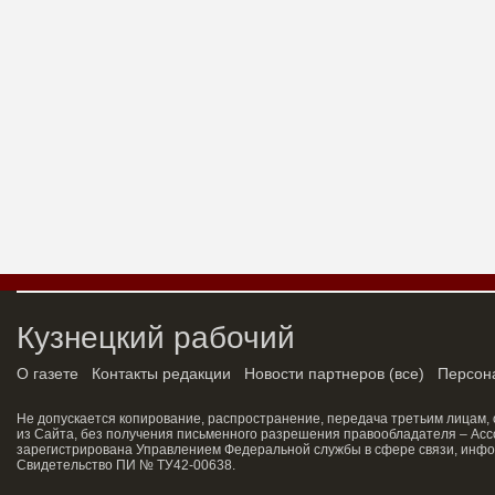
Кузнецкий рабочий
О газете
Контакты редакции
Новости партнеров
(
все
)
Персон
Не допускается копирование, распространение, передача третьим лицам,
из Сайта, без получения письменного разрешения правообладателя – Асс
зарегистрирована Управлением Федеральной службы в сфере связи, инфо
Свидетельство ПИ № ТУ42-00638.