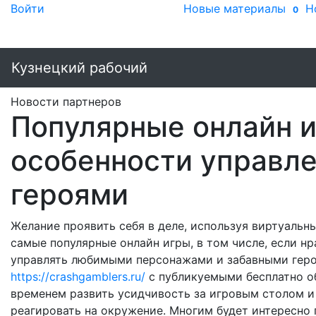
Войти
Новые материалы
Н
0
Кузнецкий рабочий
Новости партнеров
Популярные онлайн и
особенности управл
героями
Желание проявить себя в деле, используя виртуаль
самые популярные онлайн игры, в том числе, если нр
управлять любимыми персонажами и забавными геро
https://crashgamblers.ru/
с публикуемыми бесплатно об
временем развить усидчивость за игровым столом и
реагировать на окружение. Многим будет интересно 