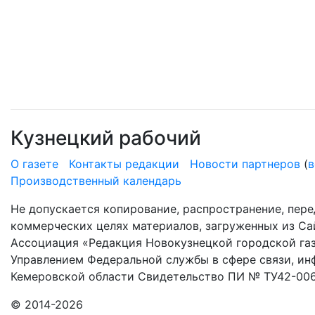
Кузнецкий рабочий
О газете
Контакты редакции
Новости партнеров
(
в
Производственный календарь
Не допускается копирование, распространение, пере
коммерческих целях материалов, загруженных из Сай
Ассоциация «Редакция Новокузнецкой городской газ
Управлением Федеральной службы в сфере связи, и
Кемеровской области Свидетельство ПИ № ТУ42-006
© 2014-2026