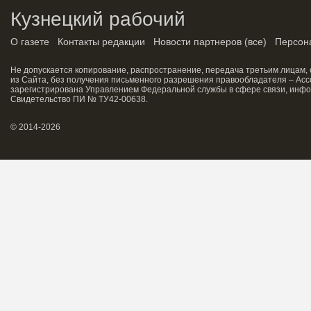
Кузнецкий рабочий
О газете
Контакты редакции
Новости партнеров
(
все
)
Персон
Не допускается копирование, распространение, передача третьим лицам,
из Сайта, без получения письменного разрешения правообладателя – Асс
зарегистрирована Управлением Федеральной службы в сфере связи, инфо
Свидетельство ПИ № ТУ42-00638.
© 2014-2026