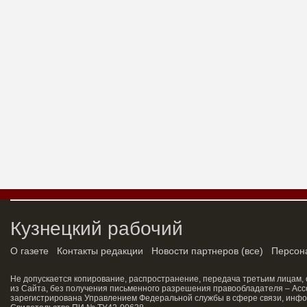
Кузнецкий рабочий
О газете
Контакты редакции
Новости партнеров
(
все
)
Персон
Не допускается копирование, распространение, передача третьим лицам,
из Сайта, без получения письменного разрешения правообладателя – Асс
зарегистрирована Управлением Федеральной службы в сфере связи, инфо