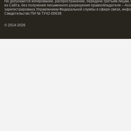
Не допускается копирование, распространение, передача третьим лицам,
из Сайта, без получения письменного разрешения правообладателя – Асс
зарегистрирована Управлением Федеральной службы в сфере связи, инфо
Свидетельство ПИ № ТУ42-00638.
© 2014-2026