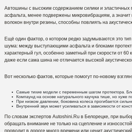
Автошины с высоким содержанием силики и эластичных 
асфальта, менее подвержены микровибрациям, а значит и
волокон внутри резины, способны повлиять на акустичес
Ещё один фактор, о котором редко задумываются это тип
шума: между выступающими асфальта и блоками протекто
характерный гул, особенно заметный при скорости от 60 
даже если сама шина не отличается высокой акустической
Вот несколько фактов, которые помогут по-новому взгля
Самые тихие модели с переменным шагом протектора. Бло
Компаунд на основе натурального каучука тише, но хуже по
При низком давлении, боковина колеса прогибается сильне
Внутренний звук может усиливаться в зависимости от кон
По словам экспертов Autoshini.Ru в Белорецке, при выб
обращать внимание не только на сцепление и износостойк
проводит в дороге много времени или ценит акустическ