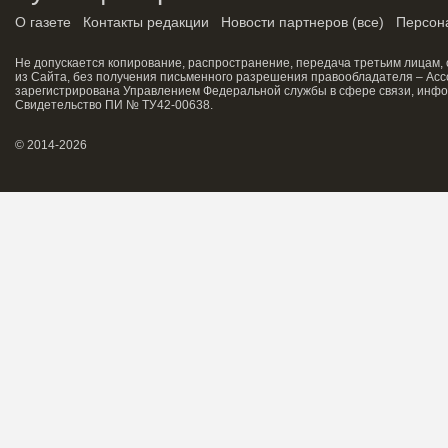
О газете
Контакты редакции
Новости партнеров
(
все
)
Персон
Не допускается копирование, распространение, передача третьим лицам,
из Сайта, без получения письменного разрешения правообладателя – Асс
зарегистрирована Управлением Федеральной службы в сфере связи, инфо
Свидетельство ПИ № ТУ42-00638.
© 2014-2026