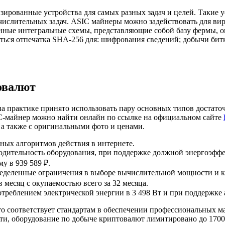
ированные устройства для самых разных задач и целей. Такие 
числительных задач. ASIC майнеры можно задействовать для в
анные интегральные схемы, представляющие собой базу фермы,
ться отпечатка SHA-256 для: шифрования сведений; добычи бит
овалют
на практике принято использовать пару основных типов достато
-майнер можно найти онлайн по ссылке на официальном сайте
а также с оригинальными фото и ценами.
ных алгоритмов действия в интернете.
дительность оборудования, при поддержке должной энергоэфф
у в 939 589 ₽.
ределенные ограничения в выборе вычислительной мощности и
в месяц с окупаемостью всего за 32 месяца.
еблением электрической энергии в 3 498 Вт и при поддержке а
что соответствует стандартам в обеспечении профессиональных 
ости, оборудование по добыче криптовалют лимитировано до 17