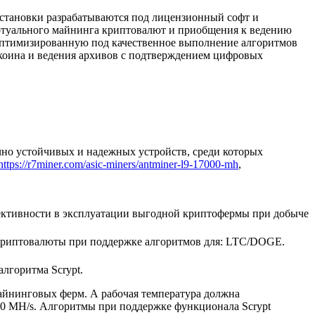
установки разрабатываются под лицензионный софт и
иртуального майнинга криптовалют и приобщения к ведению
 оптимизированную под качественное выполнение алгоритмов
коина и ведения архивов с подтверждением цифровых
чно устойчивых и надежных устройств, среди которых
https://r7miner.com/asic-miners/antminer-l9-17000-mh
,
ективности в эксплуатации выгодной криптофермы при добыче
 криптовалюты при поддержке алгоритмов для: LTC/DOGE.
лгоритма Scrypt.
майнинговых ферм. А рабочая температура должна
000 MH/s. Алгоритмы при поддержке функционала Scrypt