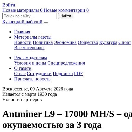
Войти
Новые материалы
0
Новые комментарии
0
Кузнецкий рабочий
Главная
Материалы газеты
Новости
Политика
Экономика
Общество
Культура
Спорт
Все материалы
Рекламодателям
Условия и цены
Спецпредложения
О газете
О нас
Сотрудники
Подписка
PDF
Прислать новость
Воскресенье,
09 Августа 2026
года
Издаётся с марта 1930 года
Новости партнеров
Antminer L9 – 17000 MH/S – 
окупаемостью за 3 года