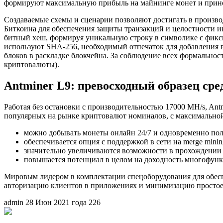
формируют максимальную прибыль на майнинге монет и принос
Создаваемые схемы и сценарии позволяют достигать в произв
Биткоина для обеспечения защиты транзакций и целостности и
битный хеш, формируя уникальную строку в символике с фикс
используют SHA-256, необходимый отпечаток для добавления 
блоков в раскладке блокчейна. За соблюдение всех формально
криптовалюты).
Antminer L9: превосходный образец ср
Работая без остановки с производительностью 17000 MH/s, An
популярных на рынке криптовалют номиналов, с максимальной
можно добывать монеты онлайн 24/7 и одновременно пол
обеспечивается опция с поддержкой в сети на merge mini
значительно увеличиваются возможности в прохождении 
повышается потенциал в целом на доходность многофун
Мировым лидером в комплектации спецоборудования для обеспе
авторизацию клиентов в приложениях и минимизацию простое
admin
28 Июн 2021 года
226