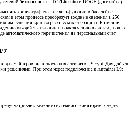
етевой безопасности: LTC (Litecoin) и DOGE (догикойна).
рименять криптографические хеш-функции в блокчейне
ем в этом процессе преобразует входные сведения в 256-
тивном решении криптографических операций в Биткоине
ерждению каждой транзакции и подключению в систему новых
иде автоматического перечисления на персональный счет
/7
но для майнеров, использующих алгоритмы Scrypt. Для добычи
ми решениями. При этом через подключение к Antminer L9:
предусматривает: ведение системного мониторинга через