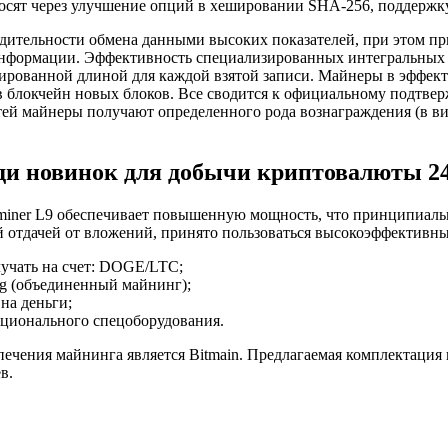
ят через улучшение опций в хешировании SHA-256, поддержку с
одительности обмена данными высоких показателей, при этом п
нформации. Эффективность специализированных интегральных сх
ированной длиной для каждой взятой записи. Майнеры в эффек
в блокчейн новых блоков. Все сводится к официальному подтв
стей майнеры получают определенного рода вознаграждения (в в
еди новинок для добычи криптовалюты 24
tminer L9 обеспечивает повышенную мощность, что принципиаль
 отдачей от вложений, принято пользоваться высокоэффективны
учать на счет: DOGE/LTC;
ng (объединенный майнинг);
на деньги;
кционального спецоборудования.
чения майнинга является Bitmain. Предлагаемая комплектация 
в.