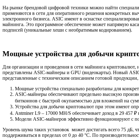
На рынке брендовой цифровой техники можно найти специализ
применяются в сети для оперативного решения конкретных вы
электронного бизнеса. ASIC имеют в оснастке специализиров
майнинга. Это программное обеспечение может напрямую каса
подписей (уникальные хеши с необратимым кодированием).
Мощные устройства для добычи крипт
Для организации и проведения в сети майнинга криптовалют, 
представлены ASIC-майнеры и GPU (видеокарты). Новый ASIC
представленные с техническим описанием готовой продукции, 
Мощные устройства специально разработаны для конкрет
ASIC-майнеры обеспечивают предельно высокую произво
биткоинов с быстрой окупаемостью для вложений на сумм
Устройства для добычи криптовалют при этом имеют оп
Antminer L9 – 17000 MH/S обеспечивает доход в 29 457 ₽ 
Модели ASIC-майнеров эффективно функционируют с потр
Уровень шума таких установок может достигать всего 75 дБ, 
поддерживаться в пределах от 0 до 40 °С. По производительн