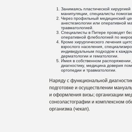
Занимаясь пластической хирургией
манипуляции, специалисты помогают
Через профильный медицинский цен
анестезиологии или оперативной ма
травматологией.
Специалисты в Питере проводят бе
оперативной флебологией по миро
Кроме хирургического лечения щит
взрослого населения, специализиро
индивидуальным подходом к каждому
дерматологии и гематологии.
Имея в собственном распоряжении 
диагностику, медицина доверия пом
ортопедии и травматологии.
Наряду с функциональной диагностик
подготовке и осуществлении мануал
и оформления визы; организации ме
соноэластографии и комплексном об
организма (чекап).