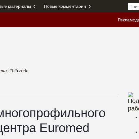
вые материалы
Новые комментарии
0
0
Рекламод
ста 2026
года
Под
раб
многопрофильного
центра Euromed