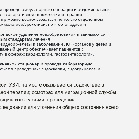
 и проводя амбулаторные операции и абдоминальные
 в оперативной гинекологии и терапии.
тр можно воспользоваться не только отделением
ммологией/урологией, но и ортопедией и
зопасное удаление новообразований и занимаются
вым стандартам лечения.
овидной железы и заболеваний ЛОР-органов у детей и
ванный центр обеспечивает пациентов с
 в сферах: кардиологии, гастроэнтерологии,
дневной стационар и проводя лабораторную
ожет в проведении: эндоскопии, эндокринологии,
ой, УЗИ, на месте оказывается содействие в:
ьной терапии; осмотрах для миграционной службы
дицинского туризма; проведении
следовании для уточнения общего состояния всего