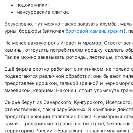
подоконники;
мансуровские плитки.
Безусловно, тут можно также заказать клумбы, мал
урны, бордюры (включая
бортовой камень гранит
), 
Не менее важную роль играет и мрамор. Ответственн
камины, отгрузить потребителям крошку, сделать об
Также можно заказывать ротонды, лестницы, столеш
Ещё фирма охотно работает с плитняком, не только с
подвергаются различной обработки: они бывают пил
представлен крошкой, галькой (речной и черноморск
змеевиком, кварцем. Наконец, стоит упомянуть гран
Сырьё берут из Санарского, Кунгурского, Исетского
отечественных, так и зарубежных. В компании дейст
предотвращающий появление брака. Суммарный объё
камня. Предприятие отработало быстрые, безопасны
территорию России. «Уральская горная компания» с 