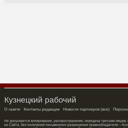
Кузнецкий рабочий
О газете
Контакты редакции
Новости партнеров
(
все
)
Персон
Не допускается копирование, распространение, передача третьим лицам,
из Сайта, без получения письменного разрешения правообладателя – Асс