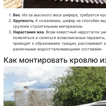
Вес
. Из-за высокого веса шифера, требуется к
Хрупкость
. К сожалению, шифер не способен в
хрупким строительным материалом.
Нарастание мха
. Всем известный недостаток ш
появляться и селиться всевозможные паразиты,
приводят к образованию трещин, расслаивают м
различными водоотталкивающими составами.
Как монтировать кровлю и