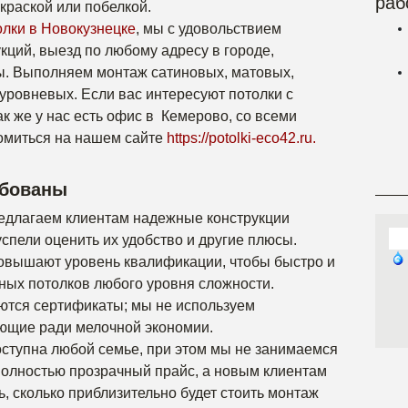
раб
краской или побелкой.
лки в Новокузнецке
, мы с удовольствием
кций, выезд по любому адресу в городе,
ы. Выполняем монтаж сатиновых, матовых,
оуровневых. Если вас интересуют потолки с
ак же у нас есть офис в Кемерово, со всеми
омиться на нашем сайте
https://potolki-eco42.ru.
ебованы
редлагаем клиентам надежные конструкции
успели оценить их удобство и другие плюсы.
овышают уровень квалификации, чтобы быстро и
ных потолков любого уровня сложности.
тся сертификаты; мы не используем
ющие ради мелочной экономии.
ступна любой семье, при этом мы не занимаемся
олностью прозрачный прайс, а новым клиентам
, сколько приблизительно будет стоить монтаж