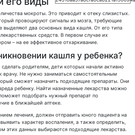
 его виды
личества мокроты. Это приводит к отеку слизистых.
оторый провоцируют сигналы из мозга, требующие
 выделяют два основных вида кашля. От его типа
лекарственных средств. В первом случае их
ром – на ее эффективное отхаркивание.
никновении кашля у ребенка?
т сделать родителям, дети которых начали активно
 к врачу. Не нужно заниматься самостоятельным
оторый сможет назначить подходящие препараты. Они
вреда ребенку. Найти назначенные лекарства можно
рс поможет подобрать нужный препарат по
ичие в ближайшей аптеке.
нием лечения, должен отправить юного пациента на
 выявить характер воспаления, а также определить,
том этих данных выбираются подходящие лекарства.