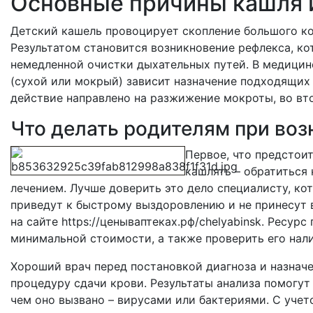
Основные причины кашля и
Детский кашель провоцирует скопление большого ко
Результатом становится возникновение рефлекса, к
немедленной очистки дыхательных путей. В медицине
(сухой или мокрый) зависит назначение подходящих 
действие направлено на разжижение мокроты, во вто
Что делать родителям при воз
Первое, что предстои
кашлять – обратиться
лечением. Лучше доверить это дело специалисту, к
приведут к быстрому выздоровлению и не принесут 
на сайте https://ценываптеках.рф/chelyabinsk. Ресу
минимальной стоимости, а также проверить его нал
Хороший врач перед постановкой диагноза и назначе
процедуру сдачи крови. Результаты анализа помогут
чем оно вызвано – вирусами или бактериями. С уче