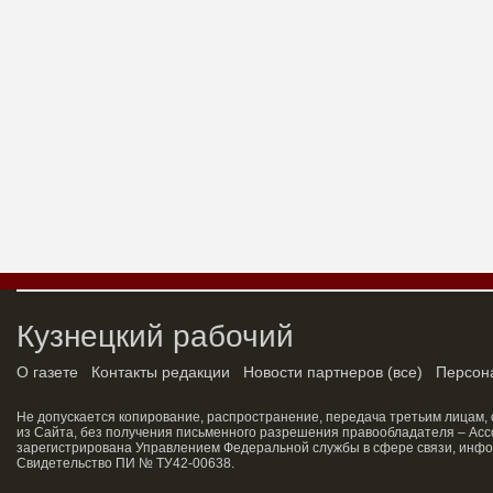
Кузнецкий рабочий
О газете
Контакты редакции
Новости партнеров
(
все
)
Персон
Не допускается копирование, распространение, передача третьим лицам,
из Сайта, без получения письменного разрешения правообладателя – Асс
зарегистрирована Управлением Федеральной службы в сфере связи, инфо
Свидетельство ПИ № ТУ42-00638.