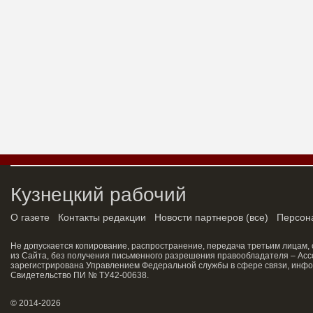
Кузнецкий рабочий
О газете
Контакты редакции
Новости партнеров
(
все
)
Персон
Не допускается копирование, распространение, передача третьим лицам,
из Сайта, без получения письменного разрешения правообладателя – Асс
зарегистрирована Управлением Федеральной службы в сфере связи, инфо
Свидетельство ПИ № ТУ42-00638.
© 2014-2026