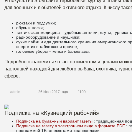
Я покупал на этом сайте термобелье, куртку и штаны так
для военных и любителей активного отдыха. К числу тако
рюкзаки и подсумки;
обувь и носки;
тактическая медицина – удобные аптечки, жгуты, турникеты
радиооборудование и наушники;
сухие пайки и еда длительного хранения американского п
энергетик в таблетках и прочее;
головные уборы – кепки и балаклавы.
Подробно ознакомиться с ассортиментом и ценами можно
настоящей находкой для любого рыбака, охотника, турис
сфере.
admin
26 Июн 2017 года
1109
Подписка на «Кузнецкий рабочий»
Подписка на бумажный вариант газеты
: традиционная под
Подписка на газету в электронном виде в формате PDF
: 
программой ТВ, анекдотами, сканвордами...