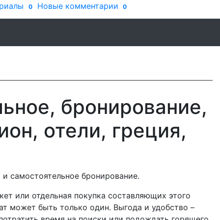
риалы
Новые комментарии
0
0
льное, бронирование,
ион, отели, греция,
т и самостоятельное бронирование.
акет или отдельная покупка составляющих этого
ат может быть только один. Выгода и удобство –
 потратить время на поиски или подождать горящего