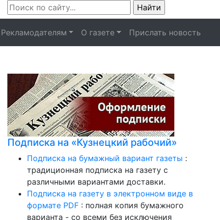
Рекламодателям
О газете
Прислать новость
Подписка на «Кузнецкий рабочий»
Подписка на бумажный вариант газеты
:
традиционная подписка на газету с
различными вариантами доставки.
Подписка на газету в электронном виде в
формате PDF
: полная копия бумажного
варианта - со всеми без исключения