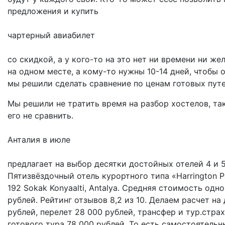
предложения и купить
чартерный авиабилет
со скидкой, а у кого-то на это нет ни времени ни же
на одном месте, а кому-то нужны 10-14 дней, чтобы 
мы решили сделать сравнение по ценам готовых путе
Мы решили не тратить время на разбор хостелов, та
его не сравнить.
Анталия в июле
предлагает на выбор десятки достойных отелей 4 и 5
Пятизвёздочный отель курортного типа «Harrington Par
192 Sokak Konyaalti, Antalya. Средняя стоимость одн
рублей. Рейтинг отзывов 8,2 из 10. Делаем расчет на
рублей, перелет 28 000 рублей, трансфер и тур.стра
готового тура 78 000 рублей. То есть самостоятельны