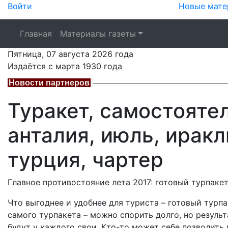
Войти
Новые мате
Главная
Материалы газеты
Пятница,
07 августа 2026
года
Издаётся с марта 1930 года
Новости партнеров
Туракет, самостояте
анталия, июль, иракл
турция, чартер
Главное противостояние лета 2017: готовый турпаке
Что выгоднее и удобнее для туриста – готовый турп
самого турпакета – можно спорить долго, но результ
будут у каждого свои. Кто-то может себе позволить