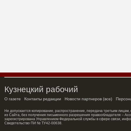
Кузнецкий рабочий
О газете
Контакты редакции
Новости партнеров
(
все
)
Персон
Не допускается копирование, распространение, передача третьим лицам,
из Сайта, без получения письменного разрешения правообладателя – Асс
зарегистрирована Управлением Федеральной службы в сфере связи, инфо
Свидетельство ПИ № ТУ42-00638.