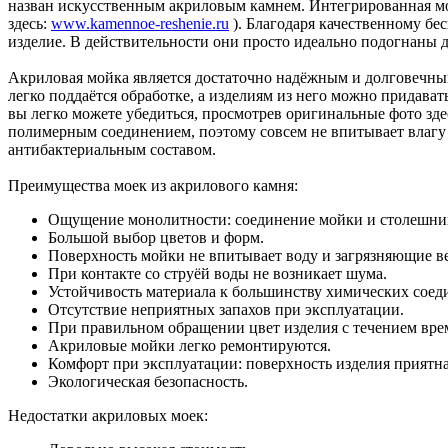
назван искусственным акриловым камнем. Интегрированная мой
здесь:
www.kamennoe-reshenie.ru
). Благодаря качественному бе
изделие. В действительности они просто идеально подогнаны 
Акриловая мойка является достаточно надёжным и долговечным
легко поддаётся обработке, а изделиям из него можно придава
вы легко можете убедиться, просмотрев оригинальные фото зде
полимерным соединением, поэтому совсем не впитывает влагу 
антибактериальным составом.
Преимущества моек из акрилового камня:
Ощущение монолитности: соединение мойки и столешни
Большой выбор цветов и форм.
Поверхность мойки не впитывает воду и загрязняющие в
При контакте со струёй воды не возникает шума.
Устойчивость материала к большинству химических соед
Отсутствие неприятных запахов при эксплуатации.
При правильном обращении цвет изделия с течением врем
Акриловые мойки легко ремонтируются.
Комфорт при эксплуатации: поверхность изделия приятна
Экологическая безопасность.
Недостатки акриловых моек: