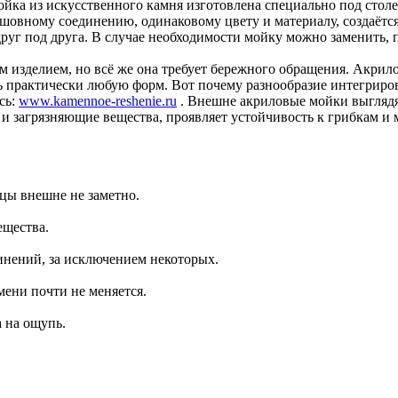
ка из искусственного камня изготовлена специально под столеш
сшовному соединению, одинаковому цвету и материалу, создаётс
друг под друга. В случае необходимости мойку можно заменить,
 изделием, но всё же она требует бережного обращения. Акрил
ть практически любую форм. Вот почему разнообразие интегриро
сь:
www.kamennoe-reshenie.ru
. Внешне акриловые мойки выглядя
и загрязняющие вещества, проявляет устойчивость к грибкам и
цы внешне не заметно.
ещества.
инений, за исключением некоторых.
ени почти не меняется.
 на ощупь.