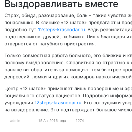
Выздоравливать вместе
Страх, обида, разочарование, боль – такие чувства
понаслышке. В клинике «12 шагов» предлагают и пр
подробно тут
12steps-krasnodar.ru
. Ведь реабилитац
родственников, друзей, любимых. Лишь благодаря и
отвернется от пагубного пристрастия.
Только совместная работа больного, его близких и
полному выздоровлению. Справиться со страстью к 
раньше вы обратитесь за помощью, тем быстрее про
депрессий, ломки и других кошмаров наркотической
Центр «12 шагов» применяет лишь проверенные и эф
социального статуса пациентов. Подробная информа
учреждения
12steps-krasnodar.ru
. Его сотрудники ув
на выздоровление. Это подтверждает большое число 
admin
15 Авг 2016 года
1274