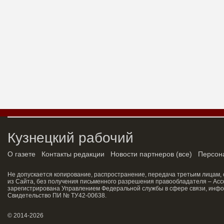
Кузнецкий рабочий
О газете
Контакты редакции
Новости партнеров
(
все
)
Персон
Не допускается копирование, распространение, передача третьим лицам,
из Сайта, без получения письменного разрешения правообладателя – Асс
зарегистрирована Управлением Федеральной службы в сфере связи, инфо
Свидетельство ПИ № ТУ42-00638.
© 2014-2026