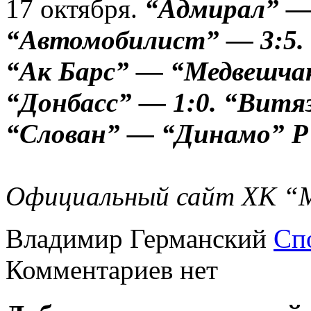
17 октября.
“Адмирал” — “
“Автомобилист” — 3:5. “
“Ак Барс” — “Медвешчак
“Донбасс” — 1:0. “Витя
“Слован” — “Динамо” Р -
Официальный сайт ХК “М
Владимир Германский
Сп
Комментариев нет