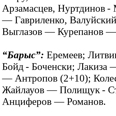
Арзамасцев, Нуртдинов 
— Гавриленко, Валуйский
Выглазов — Курепанов —
“Барыс”:
Еремеев; Литв
Бойд - Боченски; Лакиза
— Антропов (2+10); Коле
Жайлауов — Полищук - С
Анциферов — Романов.