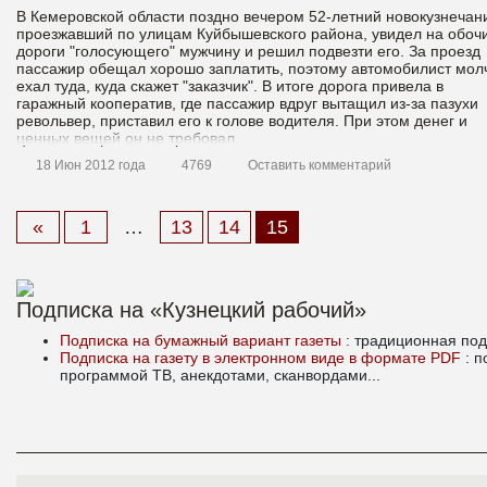
В Кемеровской области поздно вечером 52-летний новокузнечан
проезжавший по улицам Куйбышевского района, увидел на обоч
дороги "голосующего" мужчину и решил подвезти его. За проезд
пассажир обещал хорошо заплатить, поэтому автомобилист мол
ехал туда, куда скажет "заказчик". В итоге дорога привела в
гаражный кооператив, где пассажир вдруг вытащил из-за пазухи
револьвер, приставил его к голове водителя. При этом денег и
ценных вещей он не требовал.
18 Июн 2012 года
4769
Оставить комментарий
Материалы
«
1
…
13
14
15
Подписка на «Кузнецкий рабочий»
Подписка на бумажный вариант газеты
: традиционная под
Подписка на газету в электронном виде в формате PDF
: 
программой ТВ, анекдотами, сканвордами...