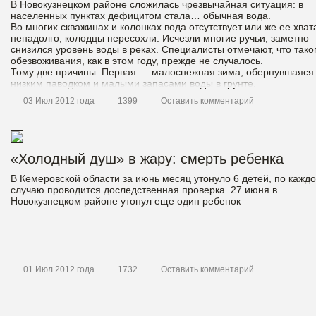
В Новокузнецком районе сложилась чрезвычайная ситуация: в
населенных пунктах дефицитом стала… обычная вода.
Во многих скважинах и колонках вода отсутствует или же ее хват
ненадолго, колодцы пересохли. Исчезли многие ручьи, заметно
снизился уровень воды в реках. Специалисты отмечают, что тако
обезвоживания, как в этом году, прежде не случалось.
Тому две причины. Первая — малоснежная зима, обернувшаяся
низким паводком и малыми запасами воды в грунте.
03 Июл 2012 года
1399
Оставить комментарий
«Холодный душ» в жару: смерть ребенка
В Кемеровской области за июнь месяц утонуло 6 детей, по кажд
случаю проводится доследственная проверка. 27 июня в
Новокузнецком районе утонул еще один ребенок
01 Июл 2012 года
1732
Оставить комментарий