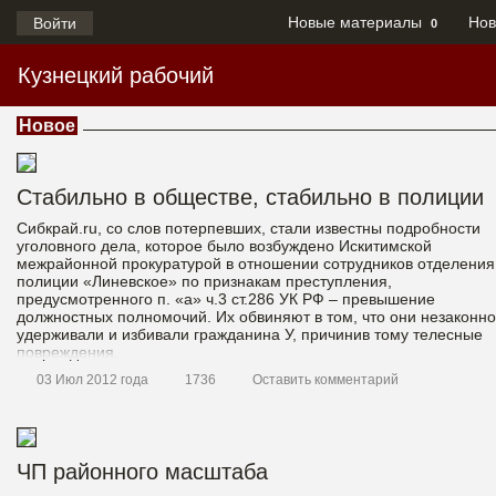
Новые материалы
Нов
Войти
0
Кузнецкий рабочий
Новое
Стабильно в обществе, стабильно в полиции
Сибкрай.ru, со слов потерпевших, стали известны подробности
уголовного дела, которое было возбуждено Искитимской
межрайонной прокуратурой в отношении сотрудников отделения
полиции «Линевское» по признакам преступления,
предусмотренного п. «а» ч.3 ст.286 УК РФ – превышение
должностных полномочий. Их обвиняют в том, что они незаконно
удерживали и избивали гражданина У, причинив тому телесные
повреждения.
03 Июл 2012 года
1736
Оставить комментарий
ЧП районного масштаба