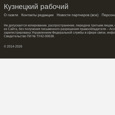
Кузнецкий рабочий
О газете
Контакты редакции
Новости партнеров
(
все
)
Персон
Не допускается копирование, распространение, передача третьим лицам,
из Сайта, без получения письменного разрешения правообладателя – Асс
зарегистрирована Управлением Федеральной службы в сфере связи, инфо
Свидетельство ПИ № ТУ42-00638.
© 2014-2026