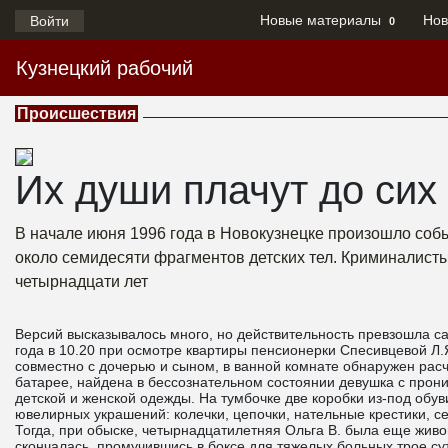
Новые материалы
Нов
Войти
0
Кузнецкий рабочий
Происшествия
Их души плачут до сих
В начале июня 1996 года в Новокузнецке произошло соб
около семидесяти фрагментов детских тел. Криминалисты 
четырнадцати лет
Версий высказывалось много, но действительность превзошла с
года в 10.20 при осмотре квартиры пенсионерки Спесивцевой Л.
совместно с дочерью и сыном, в ванной комнате обнаружен рас
батарее, найдена в бессознательном состоянии девушка с про
детской и женской одежды. На тумбочке две коробки из-под обу
ювелирных украшений: колечки, цепочки, нательные крестики, с
Тогда, при обыске, четырнадцатилетняя Ольга В. была еще живо
скончалась, промучившись в боксе для тяжелых больных трое су