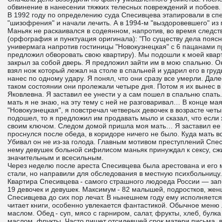
обвинение в нанесении тяжких телесных повреждений и побоев.
В 1992 году по определению суда Спесивцева этапировали в сп
"шизофрения" и начали лечить. А в 1994-м "выздоровевшего" из
Маньяк не раскаивался в содеянном, напротив, во время следст
(орфография и пунктуация оригинала): "По существу дела поясн
универмага напротив гостиницы "Новокузнецкая" с 6 пацанами п
предложил обворовать свою квартиру). Мы подошли к моей квар
закрыл за собой дверь. Я предложил зайти им в мою спальню. Он
взял нож который лежал на столе в спальней и ударил его в грудь
нанес по одному удару. Я понял, что они сразу все умерли. Дале
таком состоянии они пролежали четыре дня. Потом я их вынес
Яковлевна. Я заставил ее унести у а сам пошел в спальню спать
мать я не знаю, на эту тему с ней не разговаривал… В конце мая
"Новокузнецкая", я повстречал четверых девочек в возрасте четы
подошел, то я предложил им продавать мыло и сказал, что если
своим ключом. Следом домой пришла моя мать… Я заставил ее вс
проснулся после обеда, в коридоре ничего не было. Куда мать в
Убивал он не из-за голода. Главным мотивом преступлений Спе
нему девушек больной сифилисом маньяк принуждал к сексу, сж
значительным и всесильным.
Через неделю после ареста Спесивцева была арестована и его м
стали, но направили для обследования в местную психбольницу.
Квартира Спесивцева - самого страшного людоеда России — запе
19 девочек и девушек. Максимум - 82 малышей, подростков, же
Спесивцева до сих пор лечат. В нынешнем году ему исполняется
читает книги, особенно увлекается фантастикой. Обычное меню лю
маслом. Обед - суп, мясо с гарниром, салат, фрукты, хлеб, булка
маслом, фрукты. Часто пишет отсидевшей срок матери письма, вк