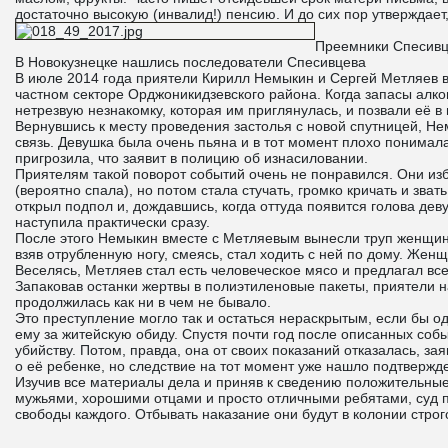
достаточно высокую (инвалид!) пенсию. И до сих пор утверждает,
Преемники Спесив
В Новокузнецке нашлись последователи Спесивцева
В июле 2014 года приятели Кирилл Немыкин и Сергей Метляев в 
частном секторе Орджоникидзевского района. Когда запасы алко
нетрезвую незнакомку, которая им приглянулась, и позвали её в 
Вернувшись к месту проведения застолья с новой спутницей, Не
связь. Девушка была очень пьяна и в тот момент плохо понимала,
пригрозила, что заявит в полицию об изнасиловании.
Приятелям такой поворот событий очень не понравился. Они изб
(вероятно спала), но потом стала стучать, громко кричать и зв
открыл подпол и, дождавшись, когда оттуда появится голова дев
наступила практически сразу.
После этого Немыкин вместе с Метляевым вынесли труп женщины 
взяв отрубленную ногу, смеясь, стал ходить с ней по дому. Жен
Веселясь, Метляев стал есть человеческое мясо и предлагал вс
Запаковав останки жертвы в полиэтиленовые пакеты, приятели на
продолжилась как ни в чем не бывало.
Это преступление могло так и остаться нераскрытым, если бы 
ему за житейскую обиду. Спустя почти год после описанных собы
убийству. Потом, правда, она от своих показаний отказалась, за
о её ребенке, но следствие на тот момент уже нашло подтвержде
Изучив все материалы дела и приняв к сведению положительны
мужьями, хорошими отцами и просто отличными ребятами, суд 
свободы каждого. Отбывать наказание они будут в колонии стро