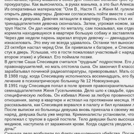
прокуратуры. Как выяснилось, в руках маньяка, а это был Алекс
Из оперативных материалов: "Оля В., Настя П. и Женя М. гулял
открыть дверь квартиры. Девочки согласились пойти вместе с н
парень и девушка. Девочек затащили в квартиру. Парень стал их
тринадцатилетняя девочка скончалась. Затем, угрожая ножом, 
труп Насти. Он дал ножовку по металлу, сам показывал, как отде
кормила находившуюся в квартире большую собаку и заставляла
Через две недели парень зарезал вторую девочку — двенадцат
изнасиловать. Это ему не всегда удавалось. Останки тел выноси
23 октября настал черед Оли. Ее привязали к батарее, и Спесив
стук в дверь. Услышав, что в гости пожаловал участковый с нар
втором этаже) и убежал. Его поймали позже.
В детстве Саша Спесивцев считался "трудным" подростком. Ег
правонарушителей, но мать отстояла сына. Он закончил 8 класс
зарабатывал починкой радиоаппаратуры, приворовывал. Мать со
В 1988 году, когда Спесивцеву исполнилось восемнадцать, его 
лечение в психиатрическую больницу № 12 Новокузнецка.
В 1991 году Спесивцев попал в поле зрения правоохранительных 
семнадцатилетняя Женя Гусельникова. Дело шло к свадьбе, одн
специфическую любовь. Он избивал Женю за любую провинность,
отношения, запер в квартире и истязал на протяжении месяца. 
рассказывала, как Спесивцев ворвался в палату и бил кулакам
После выписки из больницы девушка вновь приехала к своему же
наряд, девушка была уже мертва. Криминалисты установили, чт
пролежал с трупом в одной постели. Тело девушки было высохши
медиков, наступила от заражения крови. Когда садиста уводили
дочь!"
Сначала дело возбудили по факту умышленного убийства. После 