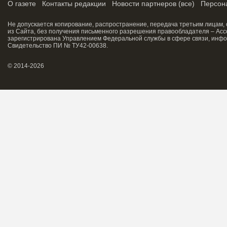
О газете
Контакты редакции
Новости партнеров
(
все
)
Персон
Не допускается копирование, распространение, передача третьим лицам,
из Сайта, без получения письменного разрешения правообладателя – Асс
зарегистрирована Управлением Федеральной службы в сфере связи, инфо
Свидетельство ПИ № ТУ42-00638.
© 2014-2026