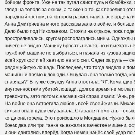
бойцом фронта. Уже не так пугал свист пуль и бомбёжки,
глядя на тополя за окном, а также на то, как переливают
парадный костюм, на котором разместились все ордена и
Анна Дмитриевна много рассказывала о войне, и большин
Дело было под Николаевом. Стояли на отдыхе, пока подв
простреливались, кругом располагались мины. Однажды н
ничего не видно. Машину бросать нельзя, но и выехать н
гружёной машине не выбраться, и начала из кузова ящик
всей хрупкости ей хватило на это сил. Сядет за руль — с
рядом убитую лошадь. Последнее, что тогда видела и помн
машины и прямо к лошади. Очнулась она только тогда, ко
снаряды?” В ту же секунду Анна ответила: “Я”. Командир 
внутренностями убитой лошади, долгое время не могла п
тревожить, зато потом с насмешкой спрашивали: “Ань, ра
На войне она встретила любовь всей своей жизни. Михаи
сильно она в душу ему запала. Старался помогать, только
когда она горела. Это произошло в Молдавии. Нужно было
боем: два или три танка выезжали в качестве мишени, 
и они двигались вперёд. Когда немец нанёс свой удар по т