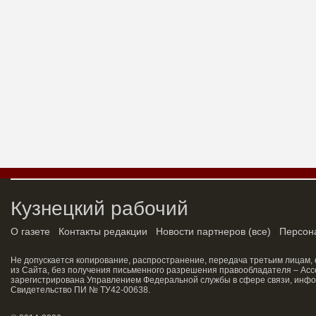
Кузнецкий рабочий
О газете
Контакты редакции
Новости партнеров
(
все
)
Персон
Не допускается копирование, распространение, передача третьим лицам,
из Сайта, без получения письменного разрешения правообладателя – Асс
зарегистрирована Управлением Федеральной службы в сфере связи, инфо
Свидетельство ПИ № ТУ42-00638.