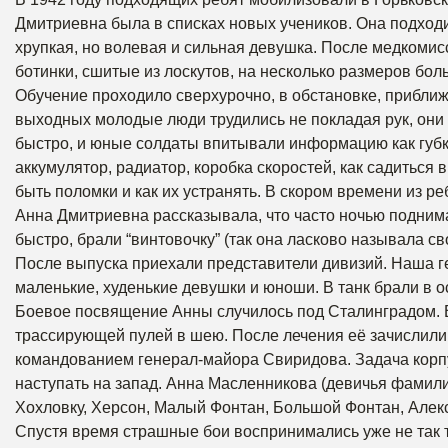
Дмитриевна была в списках новых учеников. Она подходи
хрупкая, но волевая и сильная девушка. После медкомисс
ботинки, сшитые из лоскутов, на несколько размеров бол
Обучение проходило сверхурочно, в обстановке, приближ
выходных молодые люди трудились не покладая рук, они о
быстро, и юные солдаты впитывали информацию как губки
аккумулятор, радиатор, коробка скоростей, как садиться в т
быть поломки и как их устранять. В скором времени из р
Анна Дмитриевна рассказывала, что часто ночью поднима
быстро, брали “винтовочку” (так она ласково называла св
После выпуска приехали представители дивизий. Наша ге
маленькие, худенькие девушки и юноши. В танк брали в 
Боевое посвящение Анны случилось под Сталинградом. 
трассирующей пулей в шею. После лечения её зачислили
командованием генерал-майора Свиридова. Задача корпу
наступать на запад. Анна Масленникова (девичья фамил
Хохловку, Херсон, Малый Фонтан, Большой Фонтан, Алек
Спустя время страшные бои воспринимались уже не так т