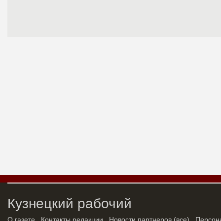
Кузнецкий рабочий
О газете
Контакты редакции
Новости партнеров
(
все
)
Персон