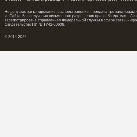
Не допускается копирование, распространение, передача третьим лицам,
из Сайта, без получения письменного разрешения правообладателя – Асс
зарегистрирована Управлением Федеральной службы в сфере связи, инфо
Свидетельство ПИ № ТУ42-00638.
© 2014-2026