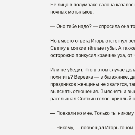
Её лицо в полумраке салона казалос
ночных мотыльков.
— Оно тебе надо? — спросила она т
Но вместо ответа Игорь отстегнул р
Светку в мягкие тёплые губы. А такж
осторожно прикусил краешек уха, от
Или не убедит. Что в этом случае дел
похитить? Веревка — в багажнике, д
праздников женщины не хватятся, так
выяснять отношения. Выяснять и выя
расслышал Светкин голос, хриплый о
— Поехали ко мне. Только ты никому
— Никому, — пообещал Игорь тоном 