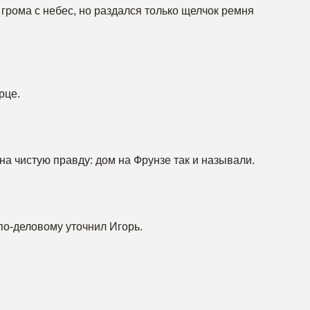
и грома с небес, но раздался только щелчок ремня
рце.
а чистую правду: дом на Фрунзе так и называли.
о-деловому уточнил Игорь.