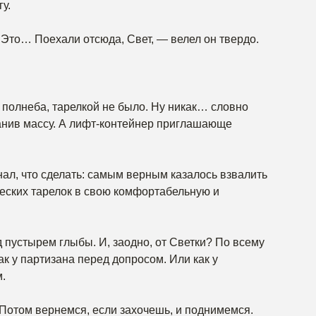
у.
Это… Поехали отсюда, Свет, — велел он твердо.
я полнеба, тарелкой не было. Ну никак… словно
ранив массу. А лифт-контейнер приглашающе
нал, что сделать: самым верным казалось взвалить
ческих тарелок в свою комфортабельную и
 пустырем глыбы. И, заодно, от Светки? По всему
как у партизана перед допросом. Или как у
.
Потом вернемся, если захочешь, и поднимемся.