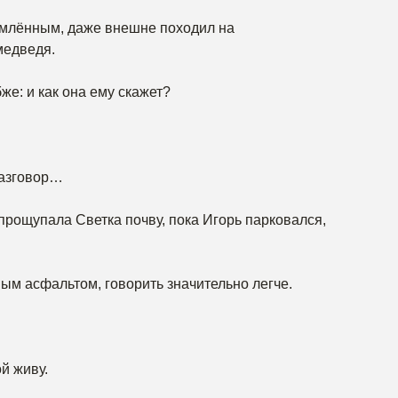
емлённым, даже внешне походил на
медведя.
же: и как она ему скажет?
разговор…
прощупала Светка почву, пока Игорь парковался,
явым асфальтом, говорить значительно легче.
й живу.