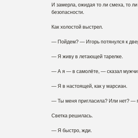
И замерла, ожидая то ли смеха, то л
безопасности.
Как холостой выстрел.
— Пойдем? — Игорь потянулся к две
— Я живу в летающей тарелке.
— А я — в самолёте, — сказал мужчин
— Я в настоящей, как у марсиан.
— Ты меня пригласила? Или нет? — п
Светка решилась.
— Я быстро, жди.