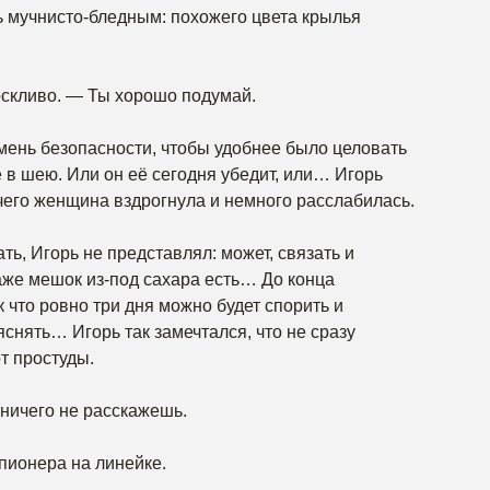
ь мучнисто-бледным: похожего цвета крылья
оскливо. — Ты хорошо подумай.
емень безопасности, чтобы удобнее было целовать
е в шею. Или он её сегодня убедит, или… Игорь
 чего женщина вздрогнула и немного расслабилась.
ать, Игорь не представлял: может, связать и
аже мешок из-под сахара есть… До конца
 что ровно три дня можно будет спорить и
снять… Игорь так замечтался, что не сразу
т простуды.
 ничего не расскажешь.
пионера на линейке.