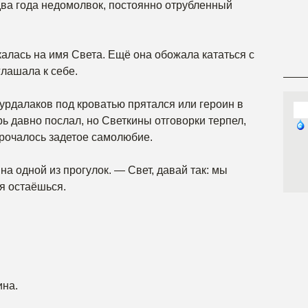
т два года недомолвок, постоянно отрубленный
калась на имя Света. Ещё она обожала кататься с
глашала к себе.
вурдалаков под кроватью прятался или героин в
рь давно послал, но Светкины отговорки терпел,
ворочалось задетое самолюбие.
а одной из прогулок. — Свет, давай так: мы
ня остаёшься.
на.