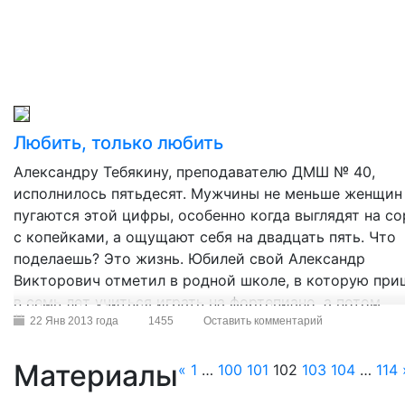
детского и юношеского туризма и экскурсий, общес
юных краеведов и путешественников “Кузбасс”…
Любить, только любить
Александру Тебякину, преподавателю ДМШ № 40,
исполнилось пятьдесят. Мужчины не меньше женщин
пугаются этой цифры, особенно когда выглядят на с
с копейками, а ощущают себя на двадцать пять. Что
поделаешь? Это жизнь. Юбилей свой Александр
Викторович отметил в родной школе, в которую при
в семь лет учиться играть на фортепиано, а потом,
окончив Новокузнецкое музыкальное училище, верну
22 Янв 2013 года
1455
Оставить комментарий
сюда в качестве педагога. И с тех пор учит детей
понимать и любить музыку.
Материалы
«
1
…
100
101
102
103
104
…
114