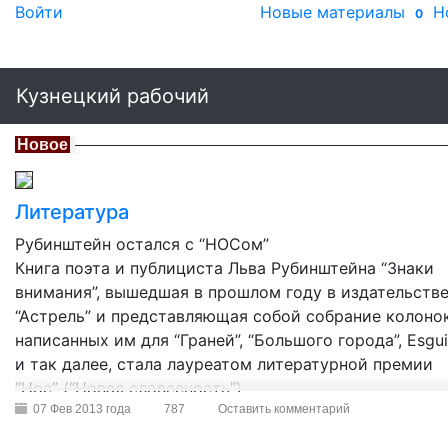
Войти
Новые материалы
Н
0
Кузнецкий рабочий
Новое
Литература
Рубинштейн остался с “НОСом”
Книга поэта и публициста Льва Рубинштейна “Знаки
внимания”, вышедшая в прошлом году в издательств
“Астрель” и представляющая собой собрание колонок
написанных им для “Граней”, “Большого города”, Esgui
и так далее, стала лауреатом литературной премии
“Нос” (“Новая словесность”).
07 Фев 2013 года
787
Оставить комментарий