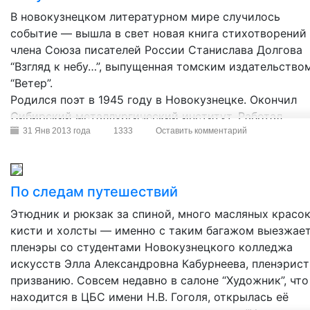
В новокузнецком литературном мире случилось
событие — вышла в свет новая книга стихотворений
члена Союза писателей России Станислава Долгова
“Взгляд к небу…”, выпущенная томским издательство
“Ветер”.
Родился поэт в 1945 году в Новокузнецке. Окончил
Сибирский металлургический институт. Работал
плавильщиком листов на КМК, слесарем,
31 Янв 2013 года
1333
Оставить комментарий
аккумуляторщиком в локомотивном депо, инженером
старшим научным сотрудником, заведующим группой
проектных и научно-исследовательских институтах 
По следам путешествий
ИВЦ, начальником группы управления на Западно-
Этюдник и рюкзак за спиной, много масляных красок
Сибирском металлургическом комбинате
кисти и холсты — именно с таким багажом выезжает
пленэры со студентами Новокузнецкого колледжа
искусств Элла Александровна Кабурнеева, пленэрист
призванию. Совсем недавно в салоне “Художник”, что
находится в ЦБС имени Н.В. Гоголя, открылась её