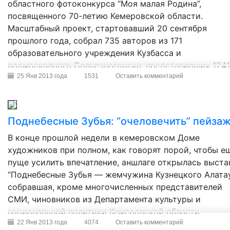
областного фотоконкурса “Моя малая Родина”,
посвященного 70-летию Кемеровской области.
Масштабный проект, стартовавший 20 сентября
прошлого года, собрал 735 авторов из 171
образовательного учреждения Кузбасса и
подмосковного Солнечногорска, представивших 1241
работу. Такого организаторы конкурса — областной
25 Янв 2013 года
1531
Оставить комментарий
Центр детского (юношеского) творчества и детско-
юношеский центр “Орион” — даже представить не
могли.
Поднебесные Зубья: “очеловечить” пейза
В конце прошлой недели в кемеровском Доме
художников при полном, как говорят порой, чтобы е
пуще усилить впечатление, аншлаге открылась выста
“Поднебесные Зубья — жемчужина Кузнецкого Алатау
собравшая, кроме многочисленных представителей
СМИ, чиновников из Департамента культуры и
национальной политики Кемеровской области,
администрации Междуреченска, областного Центра
22 Янв 2013 года
4074
Оставить комментарий