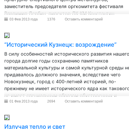
заместитель председателя оргкомитета фестиваля
Владимир Дербин, директор ДК КМ Константин
Шамраев, члены оргкомитета Виктор Евстропов и Ол
03 Фев 2013 года
1376
Оставить комментарий
Панова.
“Исторический Кузнецк: возрождение”
В силу особенностей исторического развития нашег
города долгие годы сохранению памятников
материальной культуры и самой культурной среды н
придавалось должного значения, вследствие чего
Новокузнецк, город с 400-летней историей, по-
прежнему не имеет исторического ядра как такового
не имеет специальным образом обустроенных и
охраняемых законом культурно-исторических зон, г
01 Фев 2013 года
2694
Оставить комментарий
сохранились бы историческая застройка, целостные
архитектурные ансамбли, дух минувших столетий.
Излучая тепло и свет