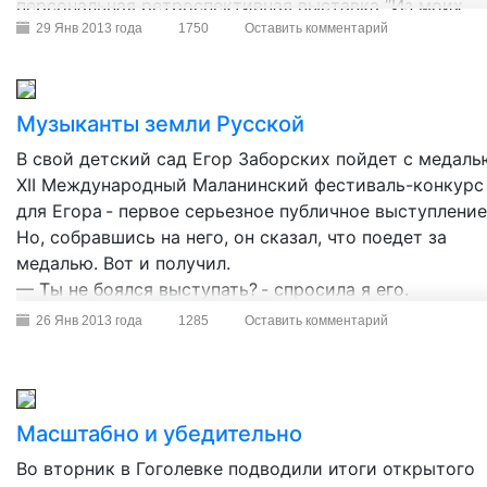
персональная ретроспективная выставка “Из моих
путешествий”, которая посвящена 70-летию
29 Янв 2013 года
1750
Оставить комментарий
Кемеровской области.
Музыканты земли Русской
В свой детский сад Егор Заборских пойдет с медаль
XII Международный Маланинский фестиваль-конкурс
для Егора - первое серьезное публичное выступление
Но, собравшись на него, он сказал, что поедет за
медалью. Вот и получил.
— Ты не боялся выступать? - спросила я его.
26 Янв 2013 года
1285
Оставить комментарий
Масштабно и убедительно
Во вторник в Гоголевке подводили итоги открытого