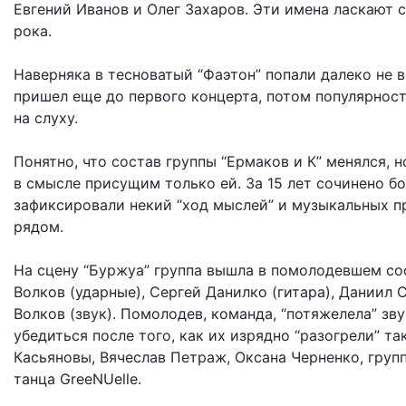
Евгений Иванов и Олег Захаров. Эти имена ласкают с
рока.
Наверняка в тесноватый “Фаэтон” попали далеко не вс
пришел еще до первого концерта, потом популярност
на слуху.
Понятно, что состав группы “Ермаков и К” менялся,
в смысле присущим только ей. За 15 лет сочинено бо
зафиксировали некий “ход мыслей” и музыкальных пр
рядом.
На сцену “Буржуа” группа вышла в помолодевшем сос
Волков (ударные), Сергей Данилко (гитара), Даниил 
Волков (звук). Помолодев, команда, “потяжелела” зв
убедиться после того, как их изрядно “разогрели” т
Касьяновы, Вячеслав Петраж, Оксана Черненко, групп
танца GreeNUelle.