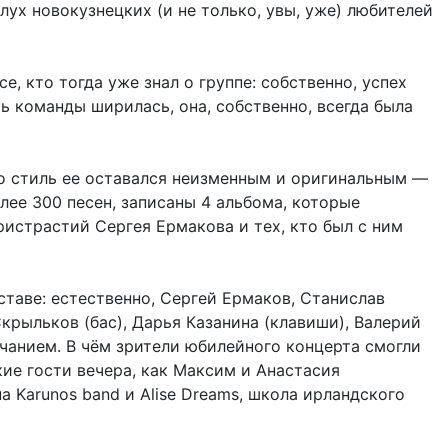
лух новокузнецких (и не только, увы, уже) любителей
е, кто тогда уже знал о группе: собственно, успех
ь команды ширилась, она, собственно, всегда была
 но стиль ее оставался неизменным и оригинальным —
лее 300 песен, записаны 4 альбома, которые
истрастий Сергея Ермакова и тех, кто был с ним
таве: естественно, Сергей Ермаков, Станислав
Скрыльков (бас), Дарья Казанина (клавиши), Валерий
учанием. В чём зрители юбилейного концерта смогли
акие гости вечера, как Максим и Анастасия
а Karunos band и Alise Dreams, школа ирландского