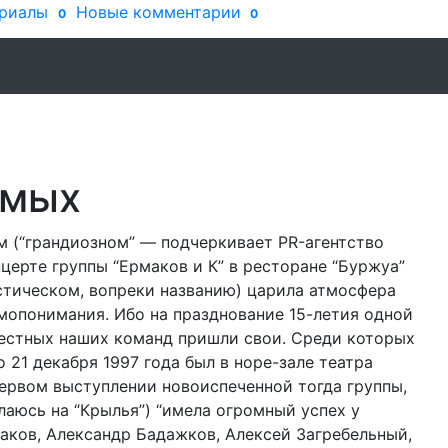
риалы
Новые комментарии
0
0
имых
 (“грандиозном” — подчеркивает PR-агентство
нцерте группы “Ермаков и К” в ресторане “Буржуа”
стическом, вопреки названию) царила атмосфера
мопонимания. Ибо на празднование 15-летия одной
естных наших команд пришли свои. Среди которых
о 21 декабря 1997 года был в норе-зале театра
первом выступлении новоиспеченной тогда группы,
лаюсь на “Крылья”) “имела огромный успех у
маков, Александр Бадажков, Алексей Загребельный,