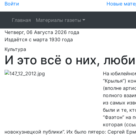
Войти
Новые мате
Главная
Материалы газеты
Четверг,
06 Августа 2026
года
Издаётся с марта 1930 года
Культура
И это всё о них, люб
На юбилейном
“Крылья”) ко
(вполне арти
полного взаи
из самых изв
были и те, кт
“Фаэтон” на 
которая (ссы
новокузнецкой публики”. Их было пятеро: Сергей Ер