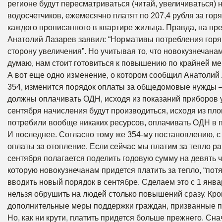
регионе будут пересматриваться (читай, увеличиваться) 
водосчетчиков, ежемесячно платят по 207,4 рубля за горя
каждого прописанного в квартире жильца. Правда, на пр
Анатолий Лазарев заявил: “Нормативы потребления горяч
сторону увеличения”. Но учитывая то, что новокузнечан
думаю, нам стоит готовиться к повышению по крайней ме
А вот еще одно изменение, о котором сообщил Анатолий
354, изменится порядок оплаты за общедомовые нужды —
должны оплачивать ОДН, исходя из показаний приборов у
сентября начисления будут производиться, исходя из пло
потребили вообще никаких ресурсов, оплачивать ОДН в 
И последнее. Согласно тому же 354-му постановлению, с 
оплаты за отопление. Если сейчас мы платим за тепло ра
сентября полагается поделить годовую сумму на девять ча
которую новокузнечанам придется платить за тепло, “пот
вводить новый порядок в сентябре. Сделаем это с 1 янва
нельзя обрушить на людей столько повышений сразу. Кро
дополнительные меры поддержки граждан, призванные по
Но, как ни крути, платить придется больше прежнего. Снач