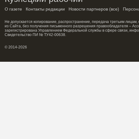
О газете
Контакты редакции
Новости партнеров
(
все
)
Персон
Не допускается копирование, распространение, передача третьим лицам,
из Сайта, без получения письменного разрешения правообладателя – Асс
зарегистрирована Управлением Федеральной службы в сфере связи, инфо
Свидетельство ПИ № ТУ42-00638.
© 2014-2026