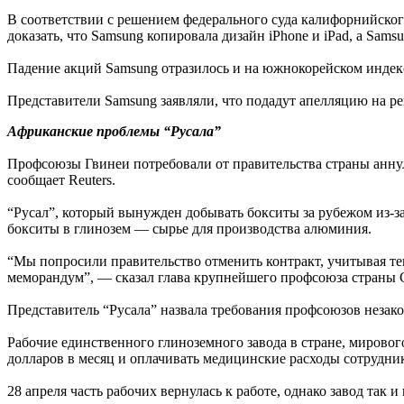
В соответствии с решением федерального суда калифорнийског
доказать, что Samsung копировала дизайн iPhone и iPad, а Sams
Падение акций Samsung отразилось и на южнокорейском индекс
Представители Samsung заявляли, что подадут апелляцию на ре
Африканские проблемы “Русала”
Профсоюзы Гвинеи потребовали от правительства страны аннул
сообщает Reuters.
“Русал”, который вынужден добывать бокситы за рубежом из-за
бокситы в глинозем — сырье для производства алюминия.
“Мы попросили правительство отменить контракт, учитывая тек
меморандум”, — сказал глава крупнейшего профсоюза страны
Представитель “Русала” назвала требования профсоюзов незак
Рабочие единственного глиноземного завода в стране, мировог
долларов в месяц и оплачивать медицинские расходы сотрудни
28 апреля часть рабочих вернулась к работе, однако завод так 