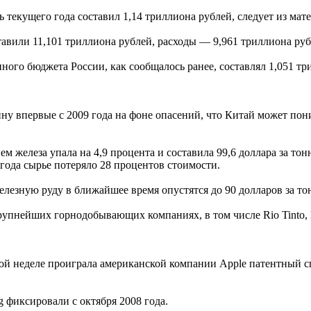
текущего года составил 1,14 триллиона рублей, следует из мате
авили 11,101 триллиона рублей, расходы — 9,961 триллиона руб
ого бюджета России, как сообщалось ранее, составлял 1,051 тр
ну впервые с 2009 года на фоне опасений, что Китай может пони
м железа упала на 4,9 процента и составила 99,6 доллара за то
 года сырье потеряло 28 процентов стоимости.
елезную руду в ближайшее время опустятся до 90 долларов за то
упнейших горнодобывающих компаниях, в том числе Rio Tinto, BH
й неделе проиграла американской компании Apple патентный сп
 фиксировали с октября 2008 года.