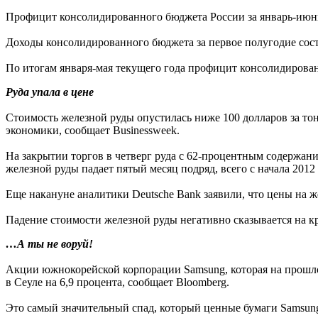
Профицит консолидированного бюджета России за январь-июнь 
Доходы консолидированного бюджета за первое полугодие сост
По итогам января-мая текущего года профицит консолидированн
Руда упала в цене
Стоимость железной руды опустилась ниже 100 долларов за тон
экономики, сообщает Businessweek.
На закрытии торгов в четверг руда с 62-процентным содержание
железной руды падает пятый месяц подряд, всего с начала 2012
Еще накануне аналитики Deutsche Bank заявили, что цены на ж
Падение стоимости железной руды негативно сказывается на кр
…А ты не воруй!
Акции южнокорейской корпорации Samsung, которая на прошло
в Сеуле на 6,9 процента, сообщает Bloomberg.
Это самый значительный спад, который ценные бумаги Samsung