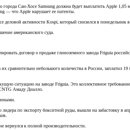
о города Сан-Хосе Samsung должна будет выплатить Apple 1,05 
ung — что Apple нарушает ее патенты.
е деловой активности Kospi, который снизился в понедельник в
шение американского суда.
ировать договор о продаже глиноземного завода Friguia росси
 их сравнительно небольшого количества в России, заплатил 19 
ущую ситуацию на заводе Friguia. Это коллективное требование
 CNTG Амаду Диалло.
онными.
о лидера по экспорту бокситной руды, вышли на забастовку в ап
ков.
и не вернулся к полной производительности.