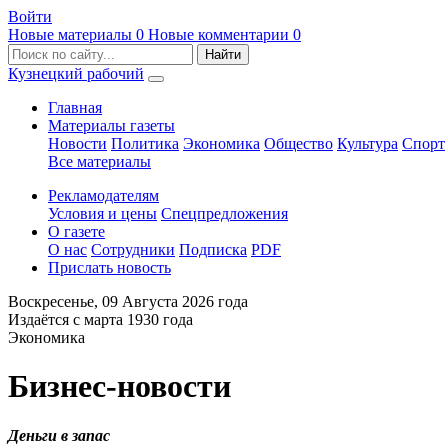
Войти
Новые материалы
0
Новые комментарии
0
Кузнецкий рабочий
Главная
Материалы газеты
Новости
Политика
Экономика
Общество
Культура
Спорт
Все материалы
Рекламодателям
Условия и цены
Спецпредложения
О газете
О нас
Сотрудники
Подписка
PDF
Прислать новость
Воскресенье,
09 Августа 2026
года
Издаётся с марта 1930 года
Экономика
Бизнес-новости
Деньги в запас