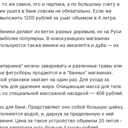
то же самое, что и черпака, а по большому счету и
ие ушата в бане совсем не обязательно. Если же
 выложить 1200 рублей за ушат объемом в 4 литра.
Веники делают из веток разных деревьев, но на Руси
наиболее популярны. В новокузнецких магазинах
 пользуются также веники из эвкалипта и дуба — их
запарнике” можно заваривать и различные травы или
ые фитосборы продаются и в “банных” магазинах.
ой упаковки хватает на один раз. Для ухода за
 гель для удаления жира. Очищающая масса для тела
ль со специальной массажной насадкой — 406 рублей.
о для бани. Представляет оно собой большую шайку,
олняется водой, и, дернув за приделанную к ней
ения. Цена за такое устройство объемом 20 литов -
ров заплатите чуть больше 4 тысяч рублей.