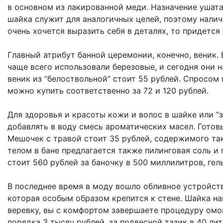
в основном из лакированной меди. Назначение ушата 
шайка служит для аналогичных целей, поэтому налич
очень хочется выразить себя в деталях, то придется
Главный атрибут банной церемонии, конечно, веник. 
чаще всего использовали березовые, и сегодня они 
веник из “белоствольной” стоит 55 рублей. Спросом
можно купить соответственно за 72 и 120 рублей.
Для здоровья и красоты кожи и волос в шайке или “
добавлять в воду смесь ароматических масел. Готов
Мешочек с травой стоит 35 рублей, содержимого так
телом в бане предлагается также пилинговая соль и
стоит 560 рублей за баночку в 500 миллилитров, ге
В последнее время в моду вошло обливное устройств
которая особым образом крепится к стене. Шайка нап
веревку, вы с комфортом завершаете процедуру омов
порядка 3 тысяч рублей, за подвесной тазик в 40 лит