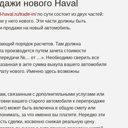
дажи нового Haval
-haval.ru/trade-in/
по сути состоит из двух частей:
и у него нового. Эти части должны быть
ли-продажи на новый автомобиль.
вающий порядок расчетов. Там должна
та производится путем зачета стоимости
-передачи №… от …». Необходимо сверить все
указанная в акте сумма выкупа вашего автомобиля
лату нового. Именно здесь возможны
фам, связанным с дополнительными услугами или
товки вашего старого автомобиля к перепродаже
онт) может быть включена в общую смету или
онимать, за что именно вы платите. Нередко эти
сть сделки, косвенно снижая реальную цену