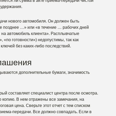
яется ли сумма в акте приема-передачи чистой
 удержания.
дачи нового автомобиля. Он должен быть
е позднее …» или «в течение … рабочих дней
и на автомобиль клиента». Расплывчатые
 «по готовности») недопустимы, так как
 ключей без каких-либо последствий.
лашения
дываются дополнительные бумаги, значимость
орый составляет специалист центра после осмотра.
о копию. В нем отражены все замечания, на
говая цена. Сверьте этот отчет с тем списком
приема-передачи. Все должно совпадать. Если в