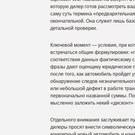
которую дилер готов рассмотреть ва
саму суть термина «предварительная
окончательной. Она служит лишь баз
детальной проверки.
Ключевой момент — условия, при кото
встречаться общие формулировки: «п
соответствии данных фактическому с
фразы дают оценщику юридическое п
после того, как автомобиль пройдет 
обнаружение следов незначительного 
или небольшой дефект в работе тра
первоначально названной суммы. Поэ
мысленно заложить некий «дисконт» 
Отдельного внимания заслуживает пу
дилеры просят внести символическую
конкретный новый автомобиль и нач