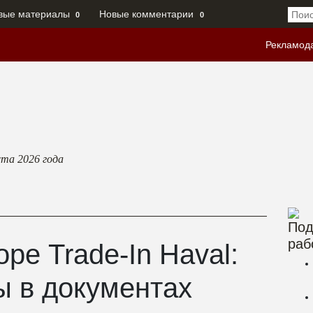
вые материалы
Новые комментарии
0
0
Рекламод
ста 2026
года
Под
раб
оре Trade-In Haval:
ы в документах