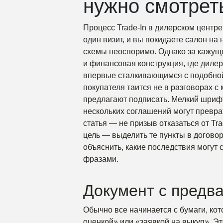
нужно смотрет
Процесс Trade-In в дилерском центр
один визит, и вы покидаете салон на
схемы неоспоримо. Однако за кажущ
и финансовая конструкция, где диле
впервые сталкивающимся с подобной
покупателя таится не в разговорах с
предлагают подписать. Мелкий шриф
нескольких соглашений могут превра
статья — не призыв отказаться от Tr
цель — выделить те пункты в договор
объяснить, какие последствия могут
фразами.
Документ с предв
Обычно все начинается с бумаги, к
оценкой» или «заявкой на выкуп». Эт