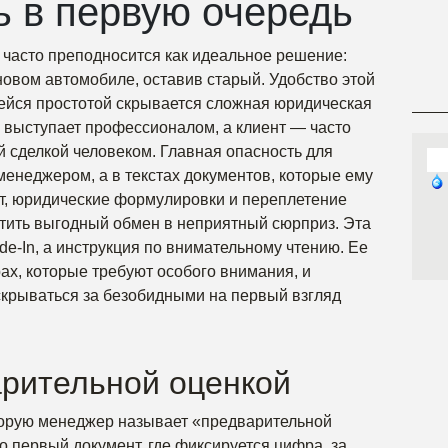
ь в первую очередь
е часто преподносится как идеальное решение:
 новом автомобиле, оставив старый. Удобство этой
ейся простотой скрывается сложная юридическая
р выступает профессионалом, а клиент — часто
 сделкой человеком. Главная опасность для
 менеджером, а в текстах документов, которые ему
т, юридические формулировки и переплетение
тить выгодный обмен в неприятный сюрприз. Эта
ade-In, а инструкция по внимательному чтению. Ее
ах, которые требуют особого внимания, и
 скрываться за безобидными на первый взгляд
арительной оценкой
оторую менеджер называет «предварительной
о первый документ, где фиксируется цифра, за