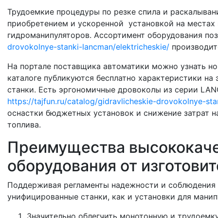
Трудоемкие процедуры по резке спила и раскалывани
приобретением и ускоренной установкой на местах 
гидроманипуляторов. Ассортимент оборудования по
drovokolnye-stanki-lancman/elektricheskie/
производите
На портале поставщика автоматики можно узнать нов
каталоге публикуются бесплатно характеристики на
станки. Есть эргономичные дровоколы из серии LAN
https://tajfun.ru/catalog/gidravlicheskie-drovokolnye-s
оснастки бюджетных установок и снижение затрат н
топлива.
Преимущества высококаче
оборудования от изготови
Поддерживая регламенты надежности и соблюдения 
унифицированные станки, как и установки для манип
Значительно облегчить монотонную и трудоемку