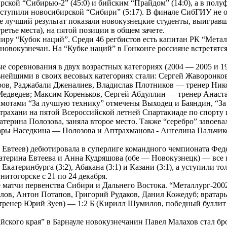
рской “Сибирью-2” (45:0) и бийским “Прайдом” (14:0), а в полуф
 уступили новосибирской “Сибири” (5:17). В финале СибГИУ не 
те лучший результат показали новокузнецкие студенты, выиграв
ретье места), на пятой позиции в общем зачете.
ниру “Кубок наций”. Среди 46 регбистов есть капитан РК “Мет
новокузнечан. На “Кубке наций” в Гонконге россияне встретятся
ые соревнования в двух возрастных категориях (2004 — 2005 и 
ьнейшими в своих весовых категориях стали: Сергей Жаворонков
ров, Раджабали Дженалиев, Владислав Плотников — тренер Ник
едведев; Максим Кореньков, Сергей Абдуллин — тренер Анаста
мотами “За лучшую технику” отмечены Выходец и Баяндин, “За
ахани на пятой Всероссийской летней Спартакиаде по спорту г
ерина Полозова, заняла второе место. Также “серебро” завоев
пары Наседкина — Полозова и Аптрахманова - Ангелина Пальчик
й Евтеев) дебютировала в суперлиге командного чемпионата Фе
атерина Евтеева и Анна Кудряшова (обе — Новокузнецк) — все 
катеринбурга (3:2), Абакана (3:1) и Казани (3:1), а уступили то
нитогорске с 21 по 24 декабря.
тчи первенства Сибири и Дальнего Востока. “Металлург-2002
ов, Антон Потапов, Григорий Рудаков, Данил Кожедуб; вратарь 
(тренер Юрий Зуев) — 1:2 Б (Кирилл Шумилов, победный булли
ского края” в Барнауле новокузнечанин Павел Малахов стал бр