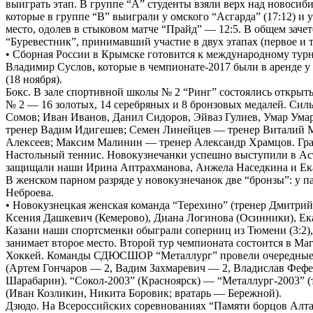
выиграть этап. В группе “А” студенты взяли верх над новосиби
которые в группе “В” выиграли у омского “Асгарда” (17:12) и
место, одолев в стыковом матче “Прайд” — 12:5. В общем заче
“Буревестник”, принимавший участие в двух этапах (первое и т
• Сборная России в Крымске готовится к международному тур
Владимир Суслов, которые в чемпионате-2017 были в аренде у 
(18 ноября).
Бокс. В зале спортивной школы № 2 “Ринг” состоялись открыт
№ 2 — 16 золотых, 14 серебряных и 8 бронзовых медалей. Сил
Сомов; Иван Иванов, Данил Сидоров, Эйваз Гулиев, Умар Ума
тренер Вадим Идигешев; Семен Линейцев — тренер Виталий М
Алексеев; Максим Малинин — тренер Александр Храмцов. Гра
Настольный теннис. Новокузнечанки успешно выступили в Астр
защищали наши Ирина Аптрахманова, Анжела Наседкина и Екат
В женском парном разряде у новокузнечанок две “бронзы”: у 
Неброева.
• Новокузнецкая женская команда “Терехино” (тренер Дмитри
Ксения Дашкевич (Кемерово), Диана Логинова (Осинники), Ек
Казани наши спортсменки обыграли соперниц из Тюмени (3:2), Е
занимает второе место. Второй тур чемпионата состоится в Маг
Хоккей. Команды СДЮСШОР “Металлург” провели очередные ма
(Артем Гончаров — 2, Вадим Захмаревич — 2, Владислав Фефел
Шарабарин). “Сокол-2003” (Красноярск) — “Металлург-2003” 
(Иван Козликин, Никита Боровик; вратарь — Бережной).
Дзюдо. На Всероссийских соревнованиях “Памяти борцов Алтай