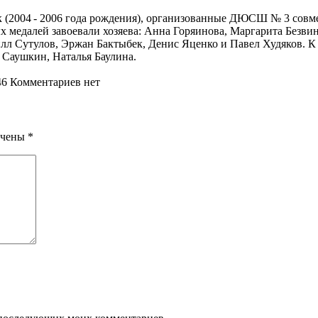
к (2004 - 2006 года рождения), организованные ДЮСШ № 3 совме
медалей завоевали хозяева: Анна Горяинова, Маргарита Безвин
л Сутулов, Эржан Бактыбек, Денис Яценко и Павел Худяков. К 
 Саушкин, Наталья Баулина.
46
Комментариев нет
ечены
*