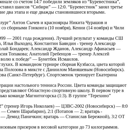
инале со счетом 14:7 победили земляков из “Буревестника”,
оставил шансов “Сибири” — 12:0. “Буревестник” занял третье
шие два этапа и еще дважды становившиеся вторыми.
аллург” Антон Сычев и красноярцы Никита Чурашов и
 со сборными Гонконга (10 ноября), Кении (14 ноября) и Чили
1999 — 2001 года рождения). Лучший результат у команды СШ
, Илья Выходец, Константин Баяндин - тренер Александр
олай Бондарев; Александр Жданов, Александр Афанасьев —
сия Топакова; Анатолий Гребенцов — тренер Алексей
 волю к победе” — Бунетбек Исмаилов.
лухих. В командном турнире сборная Кузбасса, цвета которой
ала Полозова в миксте с Даниилом Маняшевым (Новосибирск).
ова (Санкт-Петербург). Спортсменок тренирует Екатерина
дерации настольного тенниса России. Цвета команды защищают
представляют Областную спортивную школу. В первом туре в
лько команде Магнитогорска (1:3). В группе “Терехино”
” (тренер Игорь Николаев) — ЦЗВС-2002 (Новосибирск) — 8:0
— Семен Шарабарин), 2:1 (Потапов — 2; вратарь -
т — Демид Паничкин; вратарь — Станислав Бережной), 3:2 ОТ
онзовым призером в весовой категории до 73 килограммов.