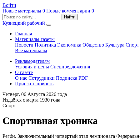
Войти
Новые материалы
0
Новые комментарии
0
Кузнецкий рабочий
Главная
Материалы газеты
Новости
Политика
Экономика
Общество
Культура
Спорт
Все материалы
Рекламодателям
Условия и цены
Спецпредложения
О газете
О нас
Сотрудники
Подписка
PDF
Прислать новость
Четверг,
06 Августа 2026
года
Издаётся с марта 1930 года
Спорт
Спортивная хроника
Регби. Заключительный четвертый этап чемпионата Федерально