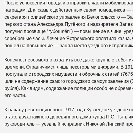
После успокоения города и отправки в части мобилизова
наградам. Для самых действенных своих помощников — 
секретаря полицейского управления Белопольского — За
первого стана Александра Путёного и надзирателя Запев
получил прозвище “губошлёп”) — повышение в чине, уряд
серебряные часы. Лечение Ястремского оплатила казна. 
пошёл на повышение — занял место уездного исправника
Конечно, невозможно охватить все даже крупные события
времени. Ограничимся лишь некоторыми цифрами. В 1915
поступали с городских имуществ и оброчных статей (7676
шли на содержание самого городского самоуправления (3
рубля). Как видим, содержание полиции особо не обреме
его части.
К началу революционного 1917 года Кузнецкое уездное 
этаже двухэтажного деревянного дома купца П.С. Тытыяк
руководитель — уездный исправник Николай Липский про