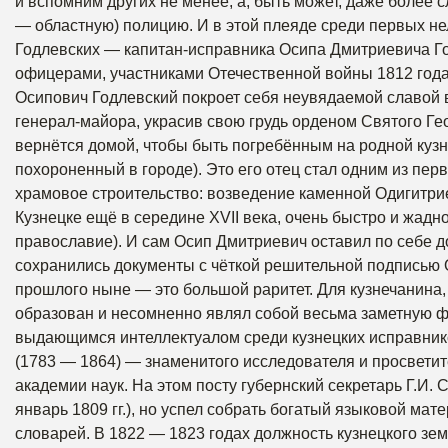
и вспомним других не менее, а, быть может, даже более 
— областную) полицию. И в этой плеяде среди первых н
Годлевских — капитан-исправника Осипа Дмитриевича Год
офицерами, участниками Отечественной войны 1812 года
Осипович Годлевский покроет себя неувядаемой славой 
генерал-майора, украсив свою грудь орденом Святого Гео
вернётся домой, чтобы быть погребённым на родной кузн
похороненный в городе). Это его отец стал одним из пе
храмовое строительство: возведение каменной Одигитрие
Кузнецке ещё в середине XVII века, очень быстро и жадн
православие). И сам Осип Дмитриевич оставил по себе д
сохранились документы с чёткой решительной подписью О
прошлого ныне — это большой раритет. Для кузнечанина
образован и несомненно являл собой весьма заметную ф
выдающимся интеллектуалом среди кузнецких исправнико
(1783 — 1864) — знаменитого исследователя и просветит
академии наук. На этом посту губернский секретарь Г.И.
январь 1809 гг.), но успел собрать богатый языковой ма
словарей. В 1822 — 1823 годах должность кузнецкого зе