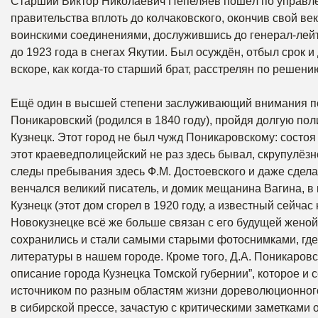
Старший Виктор Николаевич Пепеляев пошёл по управлен
правительства вплоть до колчаковского, окончив свой в
воинскими соединениями, дослужившись до генерал-лейт
до 1923 года в снегах Якутии. Был осуждён, отбыл срок и
вскоре, как когда-то старший брат, расстрелян по решени
Ещё один в высшей степени заслуживающий внимания п
Поникаровский (родился в 1840 году), пройдя долгую пол
Кузнецк. Этот город не был чужд Поникаровскому: состо
этот краеведполицейский не раз здесь бывал, скрупулёз
следы пребывания здесь Ф.М. Достоевского и даже сдела
венчался великий писатель, и домик мещанина Вагина, в
Кузнецк (этот дом сгорел в 1920 году, а известный сейча
Новокузнецке всё же больше связан с его будущей жено
сохранились и стали самыми старыми фотоснимками, гд
литературы в нашем городе. Кроме того, Д.А. Поникаров
описание города Кузнецка Томской губернии”, которое и 
источником по разным областям жизни дореволюционного 
в сибирской прессе, зачастую с критическими заметками