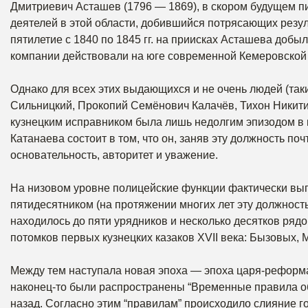
Дмитриевич Асташев (1796 — 1869), в скором будущем п
деятелей в этой области, добившийся потрясающих резуль
пятилетие с 1840 по 1845 гг. на приисках Асташева добы
компании действовали на юге современной Кемеровской 
Однако для всех этих выдающихся и не очень людей (та
Сильницкий, Прокопий Семёнович Калачёв, Тихон Никити
кузнецким исправником была лишь недолгим эпизодом в и
Катанаева состоит в том, что он, заняв эту должность поч
основательность, авторитет и уважение.
На низовом уровне полицейские функции фактически вып
пятидесятником (на протяжении многих лет эту должност
находилось до пяти урядников и несколько десятков ряд
потомков первых кузнецких казаков XVII века: Бызовых,
Между тем наступала новая эпоха — эпоха царя-реформат
наконец-то были распространены “Временные правила об
назад. Согласно этим “правилам” происходило слияние го