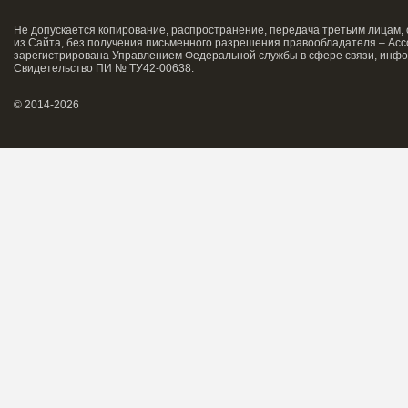
Не допускается копирование, распространение, передача третьим лицам,
из Сайта, без получения письменного разрешения правообладателя – Асс
зарегистрирована Управлением Федеральной службы в сфере связи, инфо
Свидетельство ПИ № ТУ42-00638.
© 2014-2026