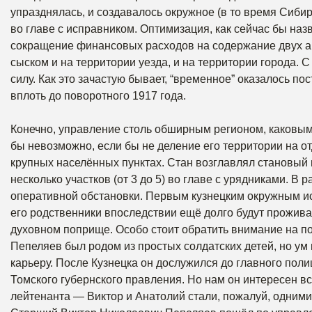
упразднялась, и создавалось окружное (в то время Сибир
во главе с исправником. Оптимизация, как сейчас бы на
сокращение финансовых расходов на содержание двух ап
сыском и на территории уезда, и на территории города. 
силу. Как это зачастую бывает, “временное” оказалось 
вплоть до поворотного 1917 года.
Конечно, управление столь обширным регионом, каковым 
бы невозможно, если бы не деление его территории на о
крупных населённых пунктах. Стан возглавлял становый п
несколько участков (от 3 до 5) во главе с урядниками. В
оперативной обстановки. Первым кузнецким окружным и
его родственники впоследствии ещё долго будут прожива
духовном поприще. Особо стоит обратить внимание на п
Пепеляев был родом из простых солдатских детей, но ум
карьеру. После Кузнецка он дослужился до главного поли
Томского губернского правления. Но нам он интересен вс
лейтенанта — Виктор и Анатолий стали, пожалуй, одним