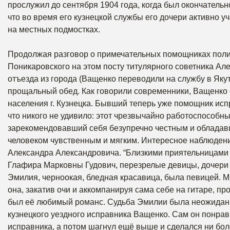
прослужил до сентября 1904 года, когда был окончательн
что во время его кузнецкой службы его дочери активно у
на местных подмостках.
Продолжая разговор о примечательных помощниках полиц
Поникаровского на этом посту титулярного советника Ал
отъезда из города (Ващенко переводили на службу в Яку
прощальный обед. Как говорили современники, Ващенко 
населения г. Кузнецка. Бывший теперь уже помощник ис
что никого не удивило: этот чрезвычайно работоспособный 
зарекомендовавший себя безупречно честным и обладавш
человеком чувственным и мягким. Интересное наблюден
Александра Александровича. “Близкими приятельницами 
Глафира Марковны Гудович, перезрелые девицы, дочери 
Эмилия, черноокая, бледная красавица, была певицей. 
она, закатив очи и аккомпанируя сама себе на гитаре, п
был её любимый романс. Судьба Эмилии была неожиданна
кузнецкого уездного исправника Ващенко. Сам он понрав
исправника, а потом шагнул ещё выше и сделался ни бол