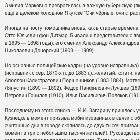
Эмилия Марковна превратилась в важную губернскую (яку
еще в далёком холодном Якутске “Очи чёрные, очи страст
Иногда на посту помощника вновь, как в старые времена,
Отто Юльевич фон Дитмар. Бывали и представители с яв
в 1895 — 1898 годы), его сменил Александр Александров
Николаевич Донорский (1908 — 1909).
Но основные полицейские кадры (на уровне исправника)
(исправник с сер. 1870-х гг. до 1883 г.), женатый, кстат
Аполлон Калистратович Поршенников (1883-1884), Матве
Ляпустин (1890 — 1892), Фёдор Панфилович Лучшев (189
Петрович Гонилов (1910), Илья Васильевич Поляков (191
Последнему из этого списка — И.И. Загарину пришлось 
Кузнецке в момент призыва мобилизованных в связи с о
считанные дни в городе скопилось до двух тысяч призва
момент в три с небольшим тысячи жителей). Руководств