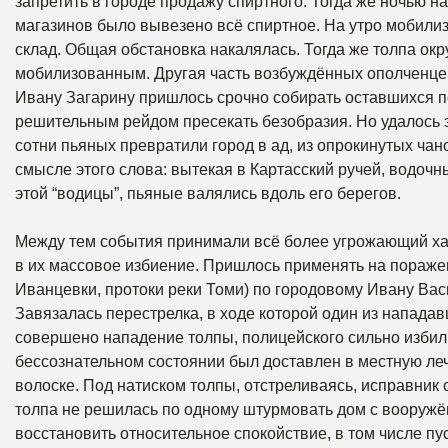
запретить в городе продажу спиртного. Тогда же ночью н
магазинов было вывезено всё спиртное. На утро мобилиз
склад. Общая обстановка накалялась. Тогда же толпа ок
мобилизованным. Другая часть возбуждённых ополченцев
Ивану Загарину пришлось срочно собирать оставшихся по
решительным рейдом пресекать безобразия. Но удалось 
сотни пьяных превратили город в ад, из опрокинутых чан
смысле этого слова: вытекая в Картасский ручей, водочн
этой “водицы”, пьяные валялись вдоль его берегов.
Между тем события принимали всё более угрожающий ха
в их массовое избиение. Пришлось применять на пораже
Иванцевки, протоки реки Томи) по городовому Ивану Вас
Завязалась перестрелка, в ходе которой один из нападав
совершено нападение толпы, полицейского сильно избили
бессознательном состоянии был доставлен в местную леч
волоске. Под натиском толпы, отстреливаясь, исправник 
толпа не решилась по одному штурмовать дом с вооружё
восстановить относительное спокойствие, в том числе пус